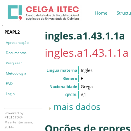
Home
|
Structu
PEAPL2
ingles.a1.43.1.1a
Apresentação
ingles.a1.43.1.1a
Documentos
Pesquisar
Inglês
Língua materna
Metodologia
F
Género
FAQ
Grega
Nacionalidade
Login
A1
QECRL
mais dados
Powered by
<TEI:TOK>
Maarten Janssen,
Opções de repre
2014-