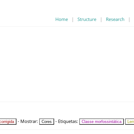
Home
|
Structure
|
Research
|
-
Mostrar
:
-
Etiquetas
:
orrigida
Cores
Classe morfossintática
Le