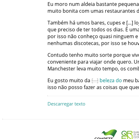
Eu
moro
num
aldeia
bastante
pequena
muito
bonita
com
umas
restaurantes
Também
há
umos
bares
,
cupes
e
lo
que
preciso
de
ter
todos
os
dias
.
É
um
por
isso
não
conheço
quasi
ninguem
e
nenhumas
discotecas
,
por
isso
se
houv
Contudo
tenho
muito
sorte
porque
viv
conveniente
para
viajar
onde
quero
.
U
Manchester
leva
muito
tempo
,
os
comb
Eu
gosto
muito
da
beleza
do
meu
b
isso
não
posso
fazer
as
coisas
que
que
Descarregar texto