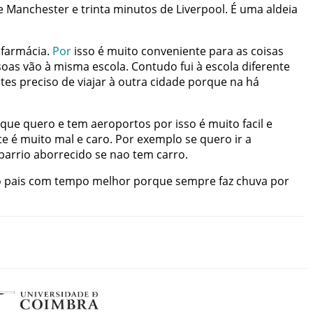
e
Manchester
e
trinta
minutos
de
Liverpool
.
É
uma
aldeia
farmácia
.
Por
isso
é
muito
conveniente
para
as
coisas
soas
vão
à
misma
escola
.
Contudo
fui
à
escola
diferente
ites
preciso
de
viajar
à
outra
cidade
porque
na
há
que
quero
e
tem
aeroportos
por
isso
é
muito
facil
e
te
é
muito
mal
e
caro
.
Por
exemplo
se
quero
ir
a
barrio
aborrecido
se
nao
tem
carro
.
o
pais
com
tempo
melhor
porque
sempre
faz
chuva
por