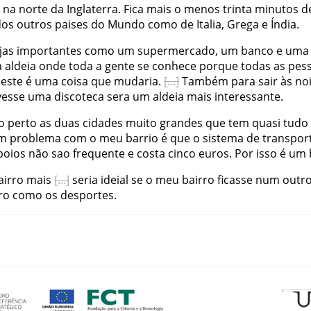
na
norte
da
Inglaterra
.
Fica
mais
o
menos
trinta
minutos
d
dos
outros
paises
do
Mundo
como
de
Italia
,
Grega
e
Índia
.
jas
importantes
como
um
supermercado
,
um
banco
e
uma
a
aldeia
onde
toda
a
gente
se
conhece
porque
todas
as
pes
este
é
uma
coisa
que
mudaria
.
Também
para
sair
às
no
esse
uma
discoteca
sera
um
aldeia
mais
interessante
.
o
perto
as
duas
cidades
muito
grandes
que
tem
quasi
tudo
m
problema
com
o
meu
barrio
é
que
o
sistema
de
transpor
oios
não
sao
frequente
e
costa
cinco
euros
.
Por
isso
é
um
airro
mais
seria
ideial
se
o
meu
bairro
ficasse
num
outr
ro
como
os
desportes
.