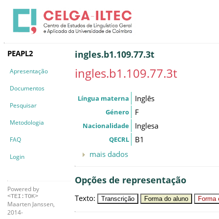
PEAPL2
ingles.b1.109.77.3t
ingles.b1.109.77.3t
Apresentação
Documentos
Inglês
Língua materna
Pesquisar
F
Género
Metodologia
Inglesa
Nacionalidade
B1
QECRL
FAQ
mais dados
Login
Opções de representação
Powered by
Texto
:
<TEI:TOK>
Transcrição
Forma do aluno
Forma c
Maarten Janssen,
2014-