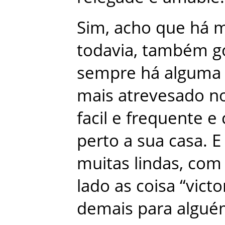
Sim
,
acho
que
há
m
todavia
,
também
g
sempre
há
alguma
mais
atrevesado
n
facil
e
frequente
e
perto
a
sua
casa
.
E
muitas
lindas
,
com
lado
as
coisa
“
victo
demais
para
algué