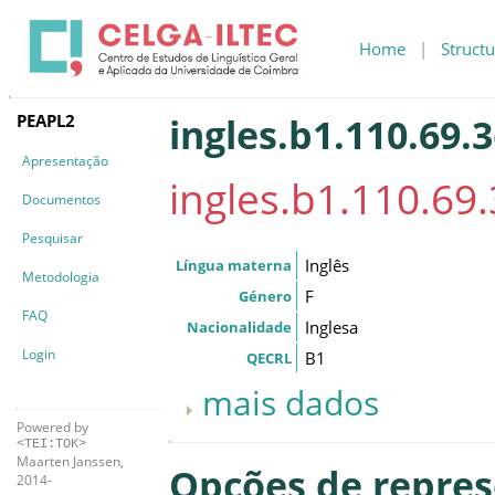
Home
|
Structu
PEAPL2
ingles.b1.110.69.
Apresentação
ingles.b1.110.69
Documentos
Pesquisar
Inglês
Língua materna
Metodologia
F
Género
FAQ
Inglesa
Nacionalidade
Login
B1
QECRL
mais dados
Powered by
<TEI:TOK>
Maarten Janssen,
Opções de repre
2014-