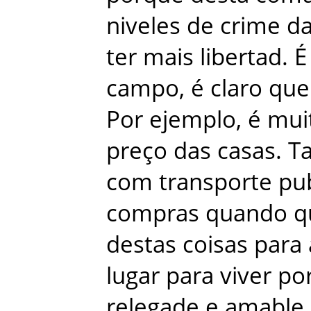
niveles
de
crime
d
ter
mais
libertad
.
É
campo
,
é
claro
que
Por
ejemplo
,
é
mui
preço
das
casas
.
T
com
transporte
pu
compras
quando
q
destas
coisas
para
lugar
para
viver
po
relegade
e
amable
.