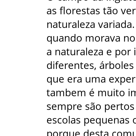
as
florestas
tão
ve
naturaleza
variada
.
quando
morava
no
a
naturaleza
e
por
diferentes
,
árboles
que
era
uma
exper
tambem
é
muito
i
sempre
são
pertos
escolas
pequenas
porque
desta
comu