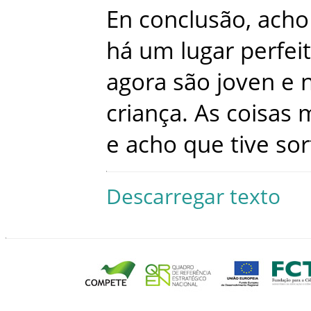
En
conclusão
,
acho
há
um
lugar
perfei
agora
são
joven
e
criança
.
As
coisas
m
e
acho
que
tive
sor
Descarregar texto