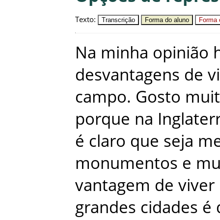
Texto
:
Transcrição
Forma do aluno
Forma c
Na
minha
opinião
desvantagens
de
v
campo
.
Gosto
mui
porque
na
Inglater
é
claro
que
seja
me
monumentos
e
mu
vantagem
de
viver
grandes
cidades
é