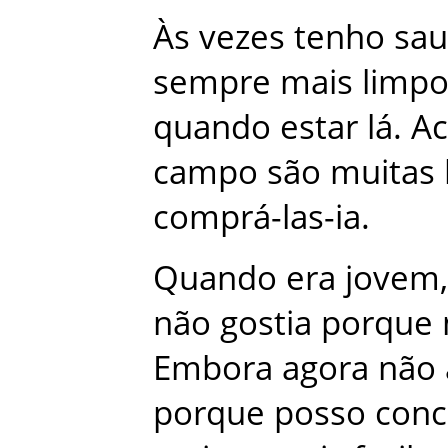
Às
vezes
tenho
sa
sempre
mais
limp
quando
estar
lá
.
A
campo
são
muitas
comprá-las-ia
.
Quando
era
jovem
,
não
gostia
porque
Embora
agora
não
porque
posso
conc