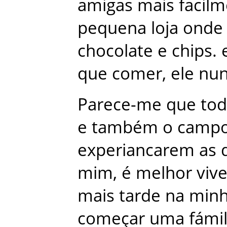
amigas
mais
facil
pequena
loja
onde
chocolate
e
chips
.
que
comer
,
ele
nu
Parece-me
que
to
e
também
o
camp
experiancarem
as
mim
,
é
melhor
vive
mais
tarde
na
min
começar
uma
fámil