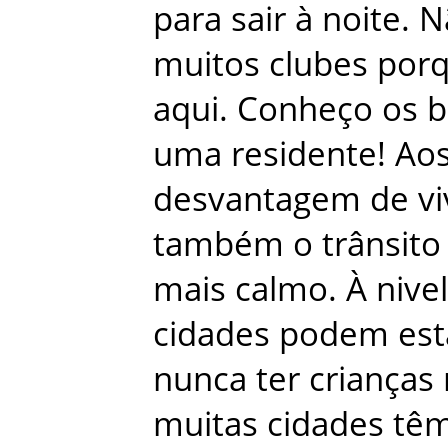
para
sair
à
noite
.
N
muitos
clubes
por
aqui
.
Conheço
os
b
uma
residente
!
Ao
desvantagem
de
vi
também
o
trânsito
mais
calmo
.
À
nivel
cidades
podem
est
nunca
ter
crianças
muitas
cidades
tê