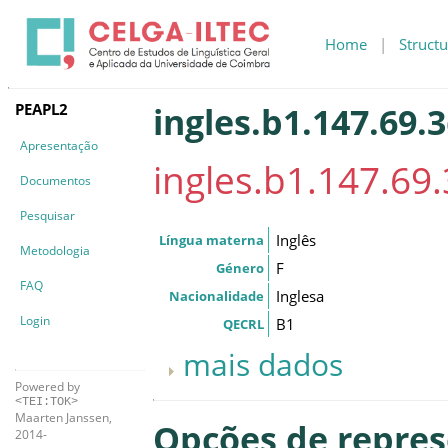
Home
|
Structu
PEAPL2
ingles.b1.147.69.
Apresentação
ingles.b1.147.69
Documentos
Pesquisar
Inglês
Língua materna
Metodologia
F
Género
FAQ
Inglesa
Nacionalidade
Login
B1
QECRL
mais dados
Powered by
<TEI:TOK>
Maarten Janssen,
Opções de repre
2014-