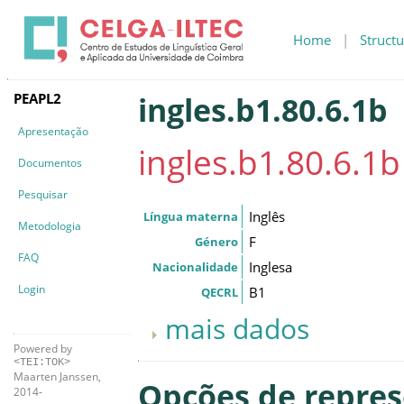
Home
|
Structu
PEAPL2
ingles.b1.80.6.1b
Apresentação
ingles.b1.80.6.1b
Documentos
Pesquisar
Inglês
Língua materna
Metodologia
F
Género
FAQ
Inglesa
Nacionalidade
Login
B1
QECRL
mais dados
Powered by
<TEI:TOK>
Maarten Janssen,
Opções de repre
2014-