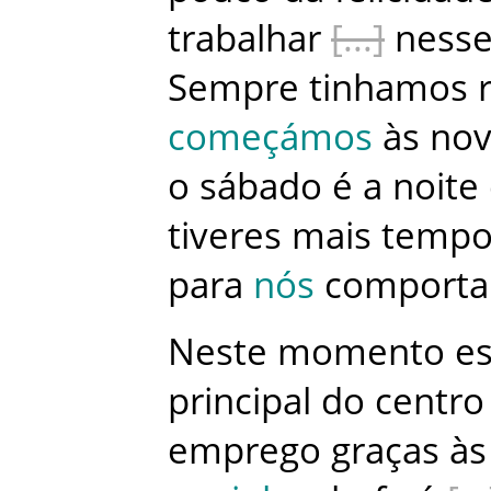
trabalhar
ness
Sempre
tinhamos
começámos
às
no
o
sábado
é
a
noite
tiveres
mais
temp
para
nós
comporta
Neste
momento
e
principal
do
centro
emprego
graças
às