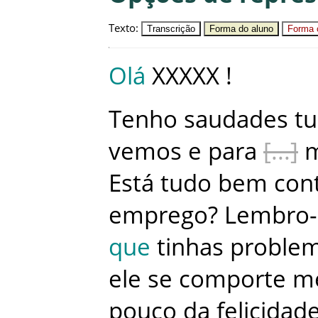
Texto
:
Transcrição
Forma do aluno
Forma c
Olá
XXXXX
!
Tenho
saudades
tu
vemos
e
para
Está
tudo
bem
con
emprego
?
Lembro
que
tinhas
proble
ele
se
comporte
m
pouco
da
felicidad