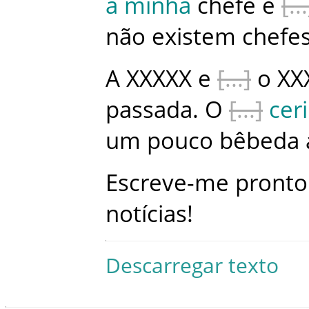
a
minha
chefe
é
não
existem
chefe
A
XXXXX
e
o
XX
passada
.
O
cer
um
pouco
bêbeda
Escreve-me
pronto
notícias
!
Descarregar texto