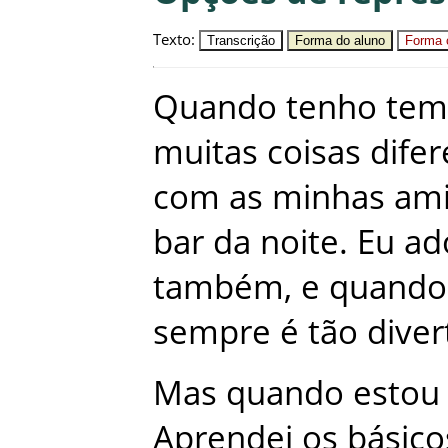
Texto
:
Transcrição
Forma do aluno
Forma c
Quando
tenho
tem
muitas
coisas
dife
com
as
minhas
am
bar
da
noite
.
Eu
ad
também
,
e
quando
sempre
é
tão
diver
Mas
quando
estou
Aprendei
os
básico