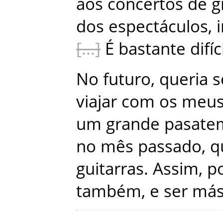
aos
concertos
de
g
dos
espectáculos
,
É
bastante
difíc
No
futuro
,
queria
s
viajar
com
os
meu
um
grande
pasate
no
mês
passado
,
q
guitarras
.
Assim
,
p
também
,
e
ser
má