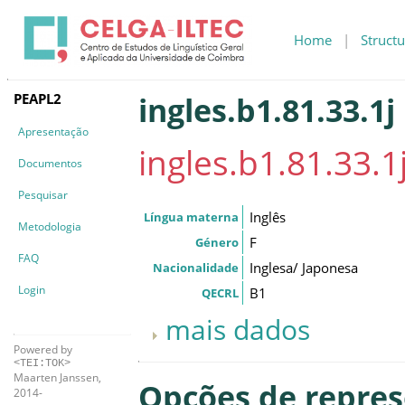
Home
|
Structu
PEAPL2
ingles.b1.81.33.1j
Apresentação
ingles.b1.81.33.1
Documentos
Pesquisar
Inglês
Língua materna
Metodologia
F
Género
FAQ
Inglesa/ Japonesa
Nacionalidade
Login
B1
QECRL
mais dados
Powered by
<TEI:TOK>
Maarten Janssen,
Opções de repre
2014-