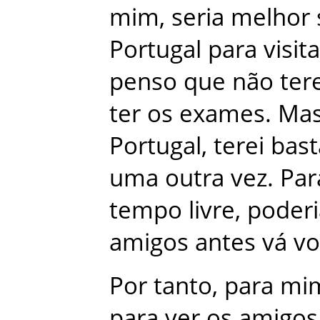
mim
,
seria
melhor
Portugal
para
visita
penso
que
não
ter
ter
os
exames
.
Ma
Portugal
,
terei
bast
uma
outra
vez
.
Par
tempo
livre
,
poderi
amigos
antes
vá
vo
Por tanto
,
para
mi
para
ver
os
amigos