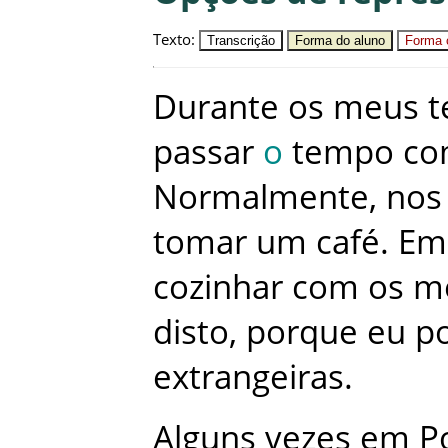
Texto
:
Transcrição
Forma do aluno
Forma c
Durante
os
meus
t
passar
o
tempo
co
Normalmente
,
nos
tomar
um
café
.
Em
cozinhar
com
os
m
disto
,
porque
eu
p
extrangeiras
.
Alguns
vezes
em
P