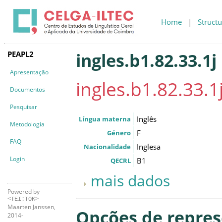
Home
|
Structu
PEAPL2
ingles.b1.82.33.1j
Apresentação
ingles.b1.82.33.1
Documentos
Pesquisar
Inglês
Língua materna
Metodologia
F
Género
FAQ
Inglesa
Nacionalidade
Login
B1
QECRL
mais dados
Powered by
<TEI:TOK>
Maarten Janssen,
Opções de repre
2014-