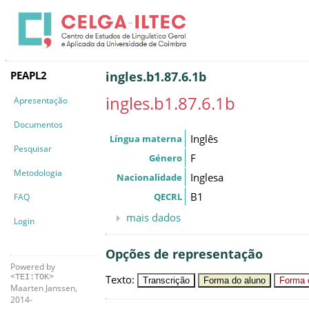
PEAPL2
ingles.b1.87.6.1b
ingles.b1.87.6.1b
Apresentação
Documentos
Inglês
Língua materna
Pesquisar
F
Género
Metodologia
Inglesa
Nacionalidade
B1
QECRL
FAQ
mais dados
Login
Opções de representação
Powered by
Texto
:
<TEI:TOK>
Transcrição
Forma do aluno
Forma c
Maarten Janssen,
2014-