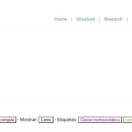
Home
|
Structure
|
Research
|
-
Mostrar
:
-
Etiquetas
:
orrigida
Cores
Classe morfossintática
Le