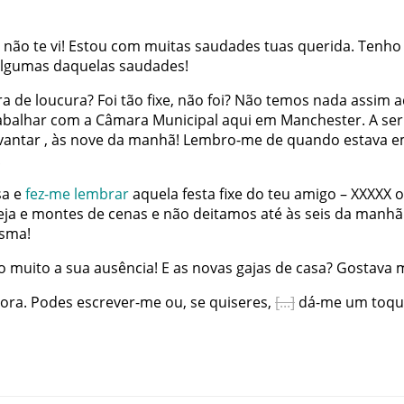
não
te
vi
!
Estou
com
muitas
saudades
tuas
querida
.
Tenho
algumas
daquelas
saudades
!
ra
de
loucura
?
Foi
tão
fixe
,
não
foi
?
Não
temos
nada
assim
a
abalhar
com
a
Câmara
Municipal
aqui
em
Manchester
.
A
ser
vantar
,
às
nove
da
manhã
!
Lembro-me
de
quando
estava
e
!
sa
e
fez-me
lembrar
aquela
festa
fixe
do
teu
amigo
–
XXXXX
o
eja
e
montes
de
cenas
e
não
deitamos
até
às
seis
da
manhã
sma
!
o
muito
a
sua
ausência
!
E
as
novas
gajas
de
casa
?
Gostava
m
ora
.
Podes
escrever-me
ou
,
se
quiseres
,
dá-me
um
toqu