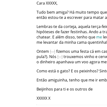
Cara
XXXXX
,
Tudo
bem
amiga
?
Há
muito
tempo
que
então
estou-te
a
escrever
para
matar
Lembras-te
da
corteja
,
aquela
terça-fei
hipóteses
de
fazer
festinhas
.
Ando
a
tr
chatear
.
E
além
disso
,
tenho
que
me
le
me
levantar
da
minha
cama
quentinha
Ontem
fizemos
uma
festa
cá
em
ca
pula
?
)
.
Nós
trouxemos
vinho
e
cerv
o
dinheiro
apanhava
um
voo
agora
me
Como
está
o
gato
?
E
os
peixinhos
?
Sint
Então
amiguinha
,
tenho
que
me
ir
emb
Beijinhos
para
ti
e
os
outros
de
XXXXX
X