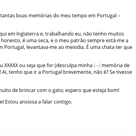
tantas
boas
memórias
do
meu
tempo
em
Portugal
–
qui
em
Inglaterra
e
,
trabalhando
eu
,
não
tenho
muitos
honesto
,
é
uma
seca
,
e
o
meu
patrão
sempre
está-me
a
m
Portugal
,
levantava-me
ao
meiodia
.
É
uma
chata
ter
que
u
XXXXX
ou
seja
que
for
(
desculpa
minha
memória
de
!
Ai
,
tenho
que
ir
a
Portugal
brevemente
,
não
é
?
Se
tivesse
uito
de
brincar
com
o
gato
;
espero
que
esteja
bom
!
e
!
Estou
ansiosa
a
falar
contigo
.