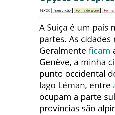
Texto
:
Transcrição
Forma do aluno
Forma c
A
Suiça
é
um
país
partes
.
As
cidades
Geralmente
ficam
Genève
,
a
minha
c
punto
occidental
d
lago
Léman
,
entre
ocupam
a
parte
su
províncias
são
alpi