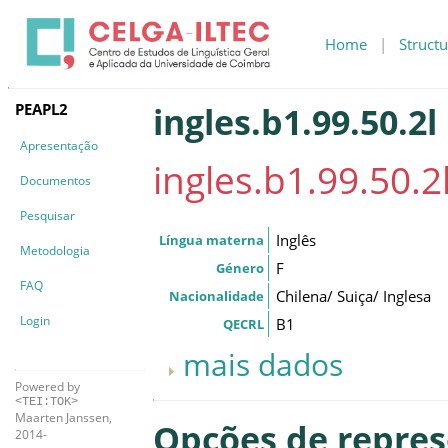
Home
|
Structu
PEAPL2
ingles.b1.99.50.2l
Apresentação
ingles.b1.99.50.2
Documentos
Pesquisar
Inglês
Língua materna
Metodologia
F
Género
FAQ
Chilena/ Suiça/ Inglesa
Nacionalidade
Login
B1
QECRL
mais dados
Powered by
<TEI:TOK>
Maarten Janssen,
Opções de repre
2014-