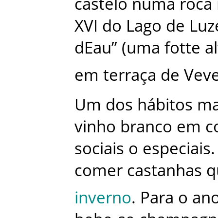
castelo
numa
roca
XVI
do
Lago
de
Luz
dEau”
(
uma
fotte
a
em
terraça
de
Vev
Um
dos
hábitos
ma
vinho
branco
em
c
sociais
o
especiais
.
comer
castanhas
q
inverno
.
Para
o
an