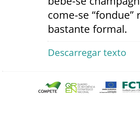
bebe-se
champagn
come-se
“
fondue
”
bastante
formal
.
Descarregar texto