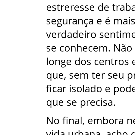
estreresse
de
trab
segurança
e
é
mai
verdadeiro
sentim
se
conhecem
.
Não
longe
dos
centros
que
,
sem
ter
seu
p
ficar
isolado
e
pod
que
se
precisa
.
No
final
,
embora
n
vida
urbana
,
acho