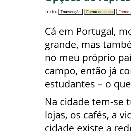
Texto
:
Transcrição
Forma do aluno
Forma c
Cá
em
Portugal
,
mo
grande
,
mas
tamb
no
meu
próprio
pa
campo
,
então
já
co
estudantes
–
o
que
Na
cidade
tem-se
lojas
,
os
cafés
,
a
vi
cidade
existe
a
red