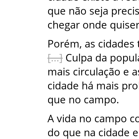
que
não
seja
preci
chegar
onde
quise
Porém
,
as
cidades
Culpa
da
popul
mais
circulação
e
a
cidade
há
mais
pro
que
no
campo
.
A
vida
no
campo
c
do
que
na
cidade
e