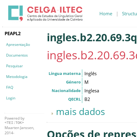
Home
|
Structu
PEAPL2
ingles.b2.20.69.3
Apresentação
ingles.b2.20.69.3
Documentos
Pesquisar
Inglês
Língua materna
Metodologia
M
Género
FAQ
Inglesa
Nacionalidade
Login
B2
QECRL
mais dados
Powered by
<TEI:TOK>
Maarten Janssen,
Opções de repre
2014-