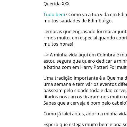
Querida
XXX
,
Tudo
bem
?
Como
va
a
tua
vida
em
Edi
muitos
saudades
de
Edimburgo
.
Lembras
que
engrasado
foi
morar
junt
rimos
muito
,
em
especial
quando
cobr
muitos
horas
!
-
-
>
A
minha
vida
aqui
em
Coimbra
é
mu
estou
segura
que
quero
dedicar
a
min
e
batina
com
em
Harry Potter
!
Foi
muit
Uma
tradição
importante
é
a
Queima d
uma
semana
e
tem
vários
eventos
dife
passeam
pelo
cidade
toda
e
dão
cervej
fitados
nos
carros
tiraram-nos
muito
c
Sabes
que
a
cerveja
é
bom
pelo
cabelo
Como
já
falei
antes
,
adoro
a
minha
vid
Espero
que
estejas
muito
bem
e
boa
s