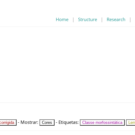
Home
|
Structure
|
Research
|
-
Mostrar
:
-
Etiquetas
:
orrigida
Cores
Classe morfossintática
Le