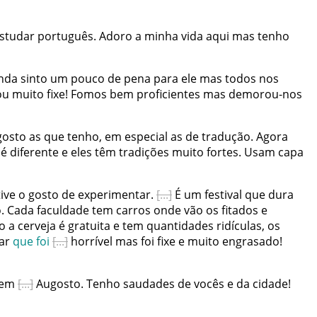
studar
português
.
Adoro
a
minha
vida
aqui
mas
tenho
nda
sinto
um
pouco
de
pena
para
ele
mas
todos
nos
ou
muito
fixe
!
Fomos
bem
proficientes
mas
demorou-nos
gosto
as
que
tenho
,
em
especial
as
de
tradução
.
Agora
é
diferente
e
eles
têm
tradições
muito
fortes
.
Usam
capa
tive
o
gosto
de
experimentar
.
É
um
festival
que
dura
o
.
Cada
faculdade
tem
carros
onde
vão
os
fitados
e
o
a
cerveja
é
gratuita
e
tem
quantidades
ridículas
,
os
ar
que
foi
horrível
mas
foi
fixe
e
muito
engrasado
!
em
Augosto
.
Tenho
saudades
de
vocês
e
da
cidade
!