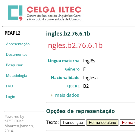
PEAPL2
ingles.b2.76.6.1b
ingles.b2.76.6.1b
Apresentação
Documentos
Inglês
Língua materna
Pesquisar
F
Género
Metodologia
Inglesa
Nacionalidade
B2
QECRL
FAQ
mais dados
Login
Opções de representação
Powered by
Texto
:
<TEI:TOK>
Transcrição
Forma do aluno
Forma c
Maarten Janssen,
2014-