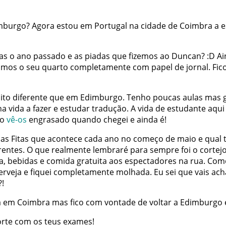
mburgo
?
Agora
estou
em
Portugal
na
cidade
de
Coimbra
a
e
as
o
ano
passado
e
as
piadas
que
fizemos
ao
Duncan
?
:
D
Ai
imos
o
seu
quarto
completamente
com
papel
de
jornal
.
Fic
ito
diferente
que
em
Edimburgo
.
Tenho
poucas
aulas
mas
ha
vida
a
fazer
e
estudar
tradução
.
A
vida
de
estudante
aqui
o
vê-os
engrasado
quando
chegei
e
ainda
é
!
as Fitas
que
acontece
cada
ano
no
começo
de
maio
e
qual
rentes
.
O
que
realmente
lembraré
para
sempre
foi
o
cortej
a
,
bebidas
e
comida
gratuita
aos
espectadores
na
rua
.
Com
erveja
e
fiquei
completamente
molhada
.
Eu
sei
que
vais
ach
?
!
a
em
Coimbra
mas
fico
com
vontade
de
voltar
a
Edimburgo
orte
com
os
teus
exames
!