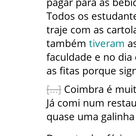
pagar
para
as
bebi
Todos
os
estudant
traje
com
as
cartol
também
tiveram
a
faculdade
e
no
dia
as
fitas
porque
sign
Coimbra
é
mui
Já
comi
num
resta
quase
uma
galinha