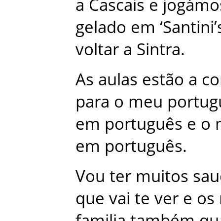
a
Cascais
e
jogámo
gelado
em
‘
Santini’
voltar
a
Sintra
.
As
aulas
estão
a
co
para
o
meu
portug
em
português
e
o
em
português
.
Vou
ter
muitos
sau
que
vai
te
ver
e
os
familia
também
qu