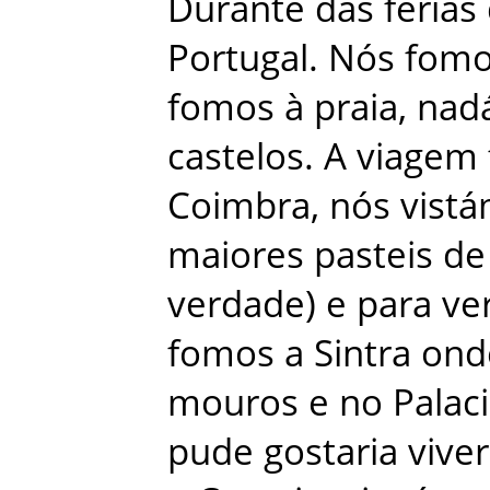
Durante
das
férias
Portugal
.
Nós
fom
fomos
à
praia
,
nad
castelos
.
A
viagem
Coimbra
,
nós
vist
maiores
pasteis
de
verdade
)
e
para
ve
fomos
a
Sintra
ond
mouros
e
no
Palac
pude
gostaria
viver