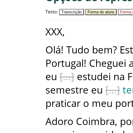
Texto
:
Transcrição
Forma do aluno
Forma c
XXX
,
Olá
!
Tudo
bem
?
Es
Portugal
!
Cheguei
eu
estudei
na
F
semestre
eu
t
praticar
o
meu
por
Adoro
Coimbra
,
po