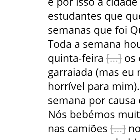
e
por
isso
a
cidade
estudantes
que
qu
semanas
que
foi
Q
Toda
a
semana
ho
quinta-feira
os
garraiada
(
mas
eu
horrível
para
mim
)
.
semana
por
causa
Nós
bebémos
mui
nas
camiões
n