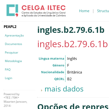
Home
|
Structu
PEAPL2
ingles.b2.79.6.1b
Apresentação
ingles.b2.79.6.1b
Documentos
Pesquisar
Inglês
Língua materna
Metodologia
F
Género
FAQ
Britânica
Nacionalidade
Login
B2
QECRL
mais dados
Powered by
<TEI:TOK>
Maarten Janssen,
Opções de repre
2014-