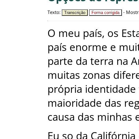
Texto
:
-
Mostr
Transcrição
Forma corrigida
O
meu
país
,
os
Est
país
enorme
e
mui
parte
da
terra
na
A
muitas
zonas
difer
própria
identidade
maioridade
das
re
causa
das
minhas
Eu
so
da
Califórnia