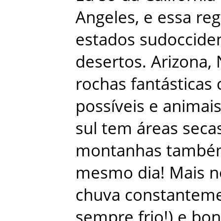
Angeles
,
e
essa
reg
estados
sudocciden
desertos
.
Arizona
,
rochas
fantásticas
possíveis
e
animai
sul
tem
áreas
seca
montanhas
també
mesmo
dia
!
Mais
n
chuva
constantem
sempre
frio
!
)
e
bon