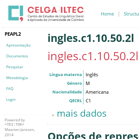
Home
|
Structu
PEAPL2
ingles.c1.10.50.2l
Apresentação
ingles.c1.10.50.2l
Documentos
Pesquisar
Inglês
Língua materna
Metodologia
M
Género
FAQ
Americana
Nacionalidade
Login
C1
QECRL
mais dados
Powered by
<TEI:TOK>
Maarten Janssen,
Opções de repre
2014-