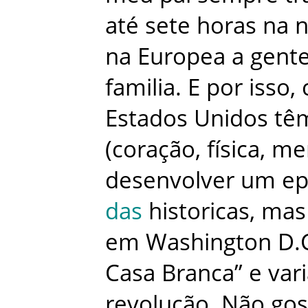
até
sete
horas
na
n
na
Europea
a
gent
familia
.
E
por
isso
,
Estados Unidos
tê
(
coração
,
física
,
men
desenvolver
um
ep
das
historicas
,
mas
em
Washington D.
Casa Branca”
e
var
revolução
.
Não
gos