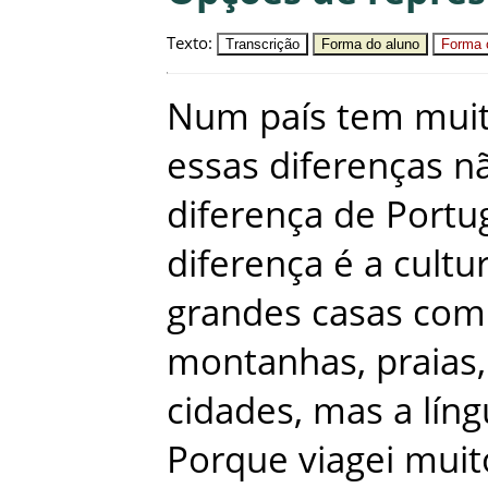
Texto
:
Transcrição
Forma do aluno
Forma c
Num
país
tem
mui
essas
diferenças
n
diferença
de
Portu
diferença
é
a
cultu
grandes
casas
com
montanhas
,
praias
,
cidades
,
mas
a
lín
Porque
viagei
muit