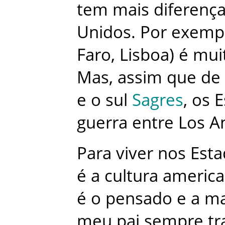
tem
mais
diferenç
Unidos
.
Por
exemp
Faro
,
Lisboa
)
é
mui
Mas
,
assim
que
de
e
o
sul
Sagres
,
os
E
guerra
entre
Los A
Para
viver
nos
Esta
é
a
cultura
america
é
o
pensado
e
a
ma
meu
pai
sempre
tr