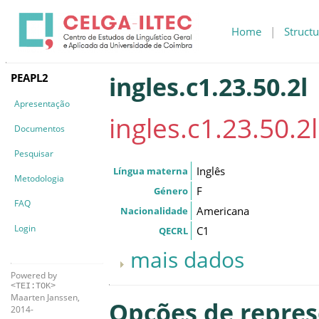
Home
|
Structu
PEAPL2
ingles.c1.23.50.2l
Apresentação
ingles.c1.23.50.2l
Documentos
Pesquisar
Inglês
Língua materna
Metodologia
F
Género
FAQ
Americana
Nacionalidade
Login
C1
QECRL
mais dados
Powered by
<TEI:TOK>
Maarten Janssen,
Opções de repre
2014-