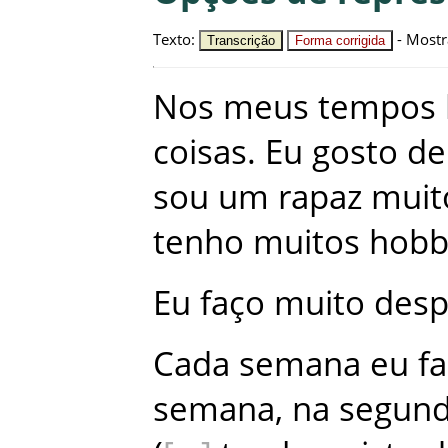
Texto
:
-
Mostr
Transcrição
Forma corrigida
Nos
meus
tempos
coisas
.
Eu
gosto
de
sou
um
rapaz
muit
tenho
muitos
hobb
Eu
faço
muito
desp
Cada
semana
eu
f
semana
,
na
segun