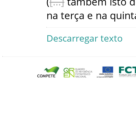
(
tambem
isto
d
na
terça
e
na
quint
Descarregar texto