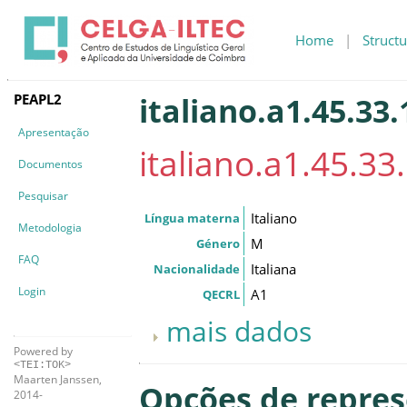
Home
|
Structu
PEAPL2
italiano.a1.45.33.
Apresentação
italiano.a1.45.33.
Documentos
Pesquisar
Italiano
Língua materna
Metodologia
M
Género
FAQ
Italiana
Nacionalidade
Login
A1
QECRL
mais dados
Powered by
<TEI:TOK>
Maarten Janssen,
Opções de repre
2014-