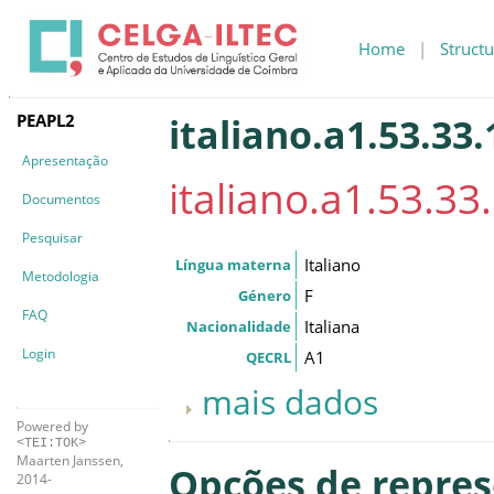
Home
|
Structu
PEAPL2
italiano.a1.53.33.
Apresentação
italiano.a1.53.33.
Documentos
Pesquisar
Italiano
Língua materna
Metodologia
F
Género
FAQ
Italiana
Nacionalidade
Login
A1
QECRL
mais dados
Powered by
<TEI:TOK>
Maarten Janssen,
Opções de repre
2014-