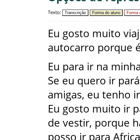
Texto
:
Transcrição
Forma do aluno
Forma c
Eu
gosto
muito
via
autocarro
porque
Eu
para
ir
na
minh
Se
eu
quero
ir
pará
amigas
,
eu
tenho
ir
Eu
gosto
muito
ir
p
de
vestir
,
porque
h
posso
ir
para
Afric