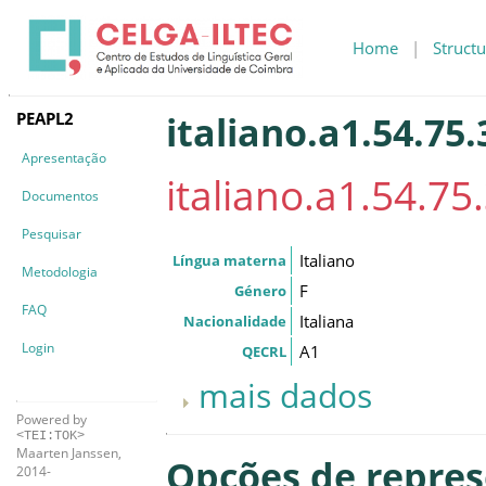
Home
|
Structu
PEAPL2
italiano.a1.54.75.
Apresentação
italiano.a1.54.75
Documentos
Pesquisar
Italiano
Língua materna
Metodologia
F
Género
FAQ
Italiana
Nacionalidade
Login
A1
QECRL
mais dados
Powered by
<TEI:TOK>
Maarten Janssen,
Opções de repre
2014-