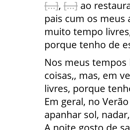
,
ao
restaur
pais
cum
os
meus
muito
tempo
livres
porque
tenho
de
e
Nos
meus
tempos
coisas
,
,
mas
,
em
v
livres
,
porque
tenh
Em
geral
,
no
Verão
apanhar
sol
,
nadar
,
A
noite
gosto
de
sa