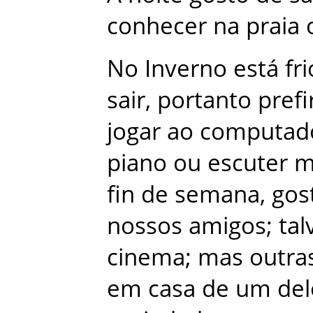
conhecer
na
praia
No
Inverno
está
fri
sair
,
portanto
prefi
jogar
ao
computad
piano
ou
escuter
m
fin de semana
,
gos
nossos
amigos
;
tal
cinema
;
mas
outra
em
casa
de
um
del