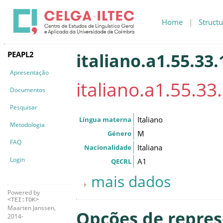
Home
|
Structu
PEAPL2
italiano.a1.55.33.
Apresentação
italiano.a1.55.33.
Documentos
Pesquisar
Italiano
Língua materna
Metodologia
M
Género
FAQ
Italiana
Nacionalidade
Login
A1
QECRL
mais dados
Powered by
<TEI:TOK>
Maarten Janssen,
Opções de repre
2014-