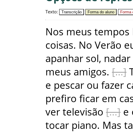
Texto
:
Transcrição
Forma do aluno
Forma c
Nos
meus
tempos
coisas
.
No
Verão
e
apanhar
sol
,
nadar
meus
amigos
.
e
pescar
ou
fazer
c
prefiro
ficar
em
ca
ver
televisão
e
tocar
piano
.
Mas
t