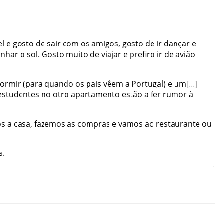
el
e
gosto
de
sair
com
os
amigos
,
gosto
de
ir
dançar
e
anhar
o
sol
.
Gosto
muito
de
viajar
e
prefiro
ir
de
avião
ormir
(
para
quando
os
pais
vêem
a
Portugal
)
e
um
estudentes
no
otro
apartamento
estão
a
fer
rumor
à
os
a
casa
,
fazemos
as
compras
e
vamos
ao
restaurante
ou
s
.