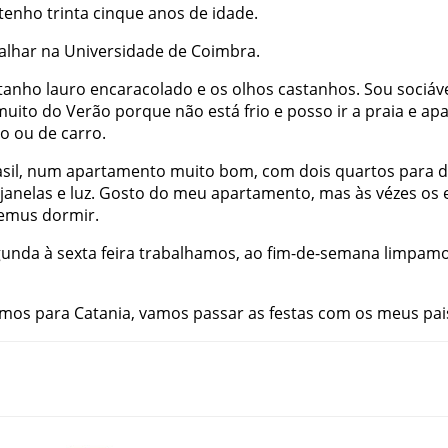
tenho
trinta
cinque
anos
de
idade
.
alhar
na
Universidade
de
Coimbra
.
tanho
lauro
encaracolado
e
os
olhos
castanhos
.
Sou
sociáv
muito
do
Verão
porque
não
está
frio
e
posso
ir
a
praia
e
ap
io
ou
de
carro
.
sil
,
num
apartamento
muito
bom
,
com
dois
quartos
para
d
janelas
e
luz
.
Gosto
do
meu
apartamento
,
mas
às
vézes
os
emus
dormir
.
gunda
à
sexta
feira
trabalhamos
,
ao
fim-de-semana
limpam
mos
para
Catania
,
vamos
passar
as
festas
com
os
meus
pai