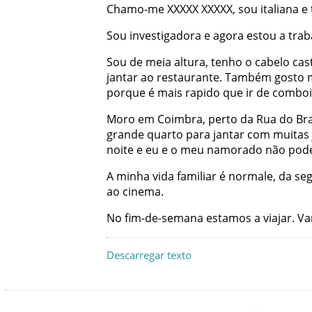
Chamo-me
XXXXX
XXXXX
,
sou
italiana
e
Sou
investigadora
e
agora
estou
a
trab
Sou
de
meia
altura
,
tenho
o
cabelo
cas
jantar
ao
restaurante
.
Também
gosto
porque
é
mais
rapido
que
ir
de
combo
Moro
em
Coimbra
,
perto
da
Rua
do
Bra
grande
quarto
para
jantar
com
muitas
noite
e
eu
e
o
meu
namorado
não
pod
A
minha
vida
familiar
é
normale
,
da
se
ao
cinema
.
No
fim-de-semana
estamos
a
viajar
.
Va
Descarregar texto