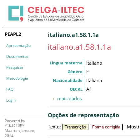
PEAPL2
italiano.a1.58.1.1a
italiano.a1.58.1.1a
Apresentação
Documentos
Italiano
Língua materna
Pesquisar
F
Género
Metodologia
Italiana
Nacionalidade
A1
QECRL
FAQ
mais dados
Login
Opções de representação
Powered by
Texto
:
-
Mostr
<TEI:TOK>
Transcrição
Forma corrigida
Maarten Janssen,
2014-