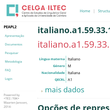
Home
|
Structu
PEAPL2
italiano.a1.59.33.
Apresentação
italiano.a1.59.33.
Documentos
Pesquisar
Italiano
Língua materna
Metodologia
M
Género
FAQ
Italiana
Nacionalidade
Login
A1
QECRL
mais dados
Powered by
<TEI:TOK>
Maarten Janssen,
Opções de repre
2014-