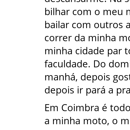
bilhar
com
o
meu
bailar
com
outros
correr
da
minha
m
minha
cidade
par
t
faculdade
.
Do
dom
manhá
,
depois
gos
depois
ir
pará
a
pra
Em
Coimbra
é
tod
a
minha
moto
,
o
m