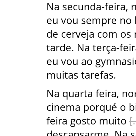
Na
secunda-feira
,
eu
vou
sempre
no
de
cerveja
com
os
tarde
.
Na
terça-fei
eu
vou
ao
gymnasi
muitas
tarefas
.
Na
quarta feira
,
no
cinema
porqué
o
b
feira
gosto
muito
descansarme
.
Na
s