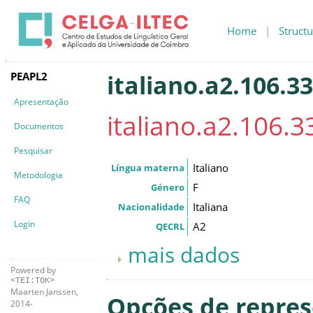
Home
|
Structu
PEAPL2
italiano.a2.106.33
Apresentação
italiano.a2.106.33
Documentos
Pesquisar
Italiano
Língua materna
Metodologia
F
Género
FAQ
Italiana
Nacionalidade
Login
A2
QECRL
mais dados
Powered by
<TEI:TOK>
Maarten Janssen,
Opções de repre
2014-