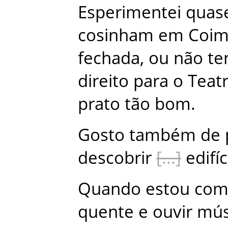
Esperimentei
quas
cosinham
em
Coim
fechada
,
ou
não
te
direito
para
o
Teat
prato
tão
bom
.
Gosto
também
de
descobrir
edifí
Quando
estou
co
quente
e
ouvir
mús