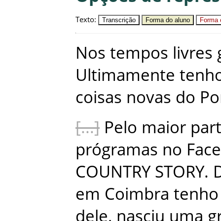
Texto
:
Transcrição
Forma do aluno
Forma c
Nos
tempos
livres
Ultimamente
tenh
coisas
novas
do
Po
Pelo
maior
par
prógramas
no
Fac
COUNTRY
STORY
.
em
Coimbra
tenho
dele
,
nasciu
uma
g