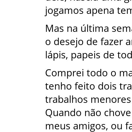
jogamos
apena
te
Mas
na
última
sem
o
desejo
de
fazer
a
lápis
,
papeis
de
to
Comprei
todo
o
ma
tenho
feito
dois
tr
trabalhos
menores
Quando
não
chove
meus
amigos
,
ou
f