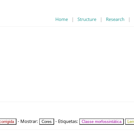
Home
|
Structure
|
Research
|
-
Mostrar
:
-
Etiquetas
:
orrigida
Cores
Classe morfossintática
Le