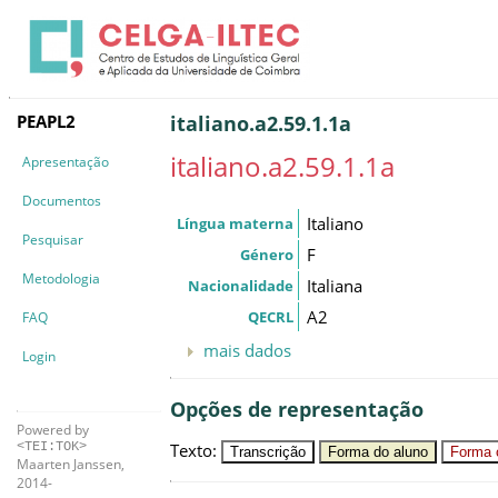
PEAPL2
italiano.a2.59.1.1a
italiano.a2.59.1.1a
Apresentação
Documentos
Italiano
Língua materna
Pesquisar
F
Género
Metodologia
Italiana
Nacionalidade
A2
QECRL
FAQ
mais dados
Login
Opções de representação
Powered by
Texto
:
<TEI:TOK>
Transcrição
Forma do aluno
Forma c
Maarten Janssen,
2014-