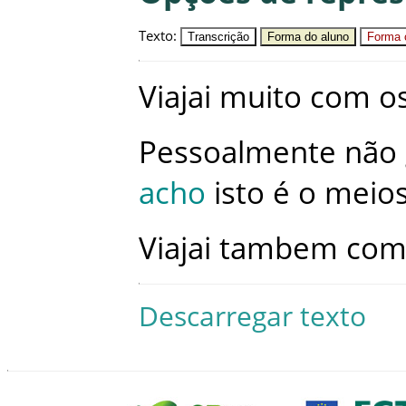
Texto
:
Transcrição
Forma do aluno
Forma c
Viajai
muito
com
o
Pessoalmente
não
acho
isto
é
o
meio
Viajai
tambem
co
Descarregar texto