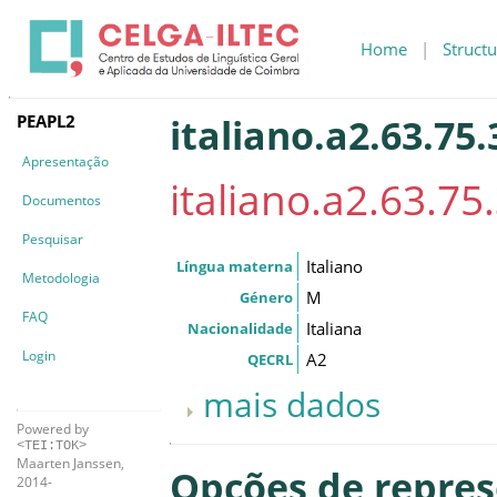
Home
|
Structu
PEAPL2
italiano.a2.63.75.
Apresentação
italiano.a2.63.75
Documentos
Pesquisar
Italiano
Língua materna
Metodologia
M
Género
FAQ
Italiana
Nacionalidade
Login
A2
QECRL
mais dados
Powered by
<TEI:TOK>
Maarten Janssen,
Opções de repre
2014-