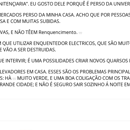
NITENÇIARIA
”
.
EU
GOSTO
DELE
PORQUÊ
É
PERSO
DA
UNIVER
ERCADOS
PERSO
DA
MINHA
CASA
.
ACHO
QUE
POR
PESSOA
SA
E
COM
MUITAS
SUBIDAS
.
IVAS
,
E
NÃO
TÊEM
Renquencimento
.
...
M
QUE
UTILIZAR
ENQUENTEDOR
ELECTRICOS
,
QUE
SÃO
MUIT
E
VÃO
A
SER
DESTRUIDAS
.
UE
INTERVIR
;
É
UMA
POSSILIDADES
CRIAR
NOVOS
QUARSOS
LEVADORES
EM
CASA
.
ESSES
SÃO
OS
PROBLEMAS
PRINCIPA
S
:
HÀ
...
MUITO
VERDE
,
E
UMA
BOA
COLIGAÇÃO
COM
OS
TRA
RANDE
CIDADE
;
E
NÃO
É
SEGURO
SAIR
SOZINHO
Á
NOITE
E