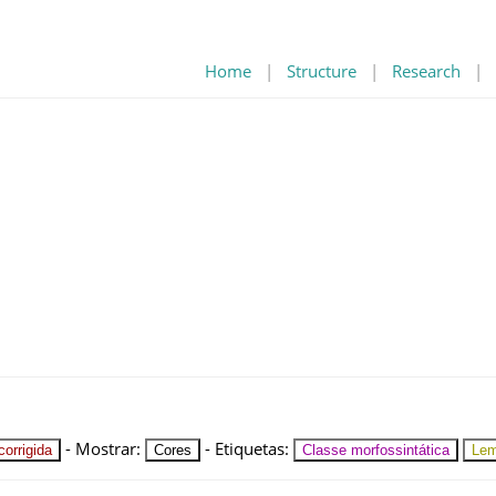
Home
|
Structure
|
Research
|
-
Mostrar
:
-
Etiquetas
:
orrigida
Cores
Classe morfossintática
Le