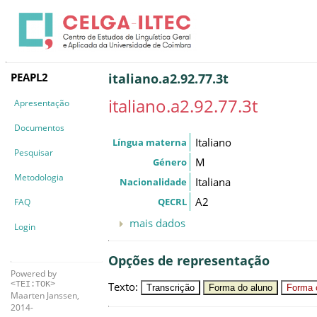
PEAPL2
italiano.a2.92.77.3t
italiano.a2.92.77.3t
Apresentação
Documentos
Italiano
Língua materna
Pesquisar
M
Género
Metodologia
Italiana
Nacionalidade
A2
QECRL
FAQ
mais dados
Login
Opções de representação
Powered by
Texto
:
<TEI:TOK>
Transcrição
Forma do aluno
Forma c
Maarten Janssen,
2014-