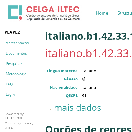
Home
|
Structu
PEAPL2
italiano.b1.42.33.
Apresentação
italiano.b1.42.33.
Documentos
Pesquisar
Italiano
Língua materna
Metodologia
M
Género
FAQ
Italiana
Nacionalidade
Login
B1
QECRL
mais dados
Powered by
<TEI:TOK>
Maarten Janssen,
Opções de repre
2014-