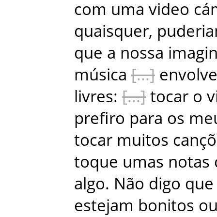
com
uma
video
cá
quaisquer
,
puderi
que
a
nossa
imagi
música
envolv
livres
:
tocar
o
v
prefiro
para
os
me
tocar
muitos
cançõ
toque
umas
notas
algo
.
Não
digo
que
estejam
bonitos
o