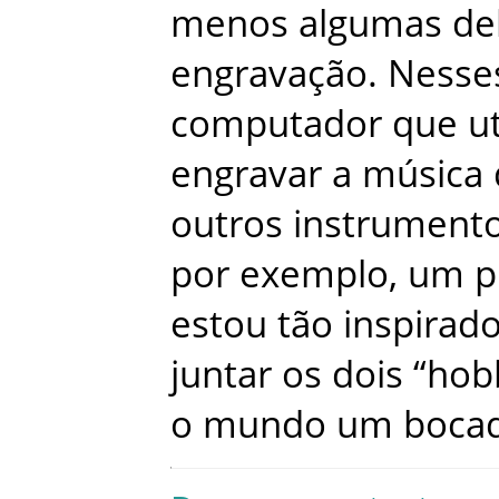
menos
algumas
de
engravação
.
Nesse
computador
que
ut
engravar
a
música
outros
instrument
por
exemplo
,
um
p
estou
tão
inspirad
juntar
os
dois
“
hob
o
mundo
um
boca