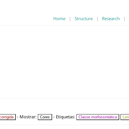
Home
|
Structure
|
Research
|
-
Mostrar
:
-
Etiquetas
:
orrigida
Cores
Classe morfossintática
Le