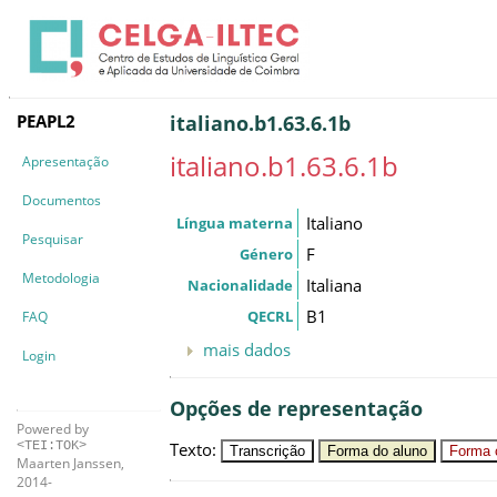
PEAPL2
italiano.b1.63.6.1b
italiano.b1.63.6.1b
Apresentação
Documentos
Italiano
Língua materna
Pesquisar
F
Género
Metodologia
Italiana
Nacionalidade
B1
QECRL
FAQ
mais dados
Login
Opções de representação
Powered by
Texto
:
<TEI:TOK>
Transcrição
Forma do aluno
Forma c
Maarten Janssen,
2014-