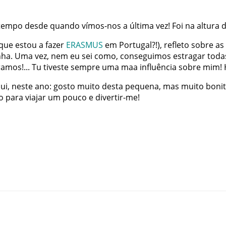
tempo
desde
quando
vímos-nos
a
última
vez
!
Foi
na
altura
que
estou
a
fazer
ERASMUS
em
Portugal
?
!
)
,
refleto
sobre
as
nha
.
Uma
vez
,
nem
eu
sei
como
,
conseguimos
estragar
toda
ramos
!
...
Tu
tiveste
sempre
uma
maa
influência
sobre
mim
!
ui
,
neste
ano
:
gosto
muito
desta
pequena
,
mas
muito
boni
o
para
viajar
um
pouco
e
divertir-me
!