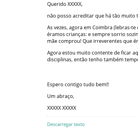
Querido
XXXXX
,
não
posso
acreditar
que
há
tão
muito
As
vezes
,
agora
em
Coimbra
(
lebras-te
éramos
crianças
:
e
sempre
sorrio
sozi
mãe
comprou
!
Que
irreverentes
que
é
Agora
estou
muito
contente
de
ficar
aq
disciplinas
,
então
tenho
também
temp
Espero
contigo
tudo
bem
!
!
Um
abraço
,
XXXXX
XXXXX
Descarregar texto