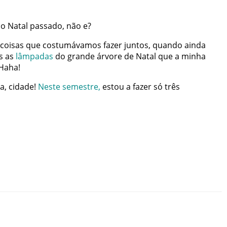
do
Natal
passado
,
não
e
?
coisas
que
costumávamos
fazer
juntos
,
quando
ainda
s
as
lâmpadas
do
grande
árvore
de
Natal
que
a
minha
Haha
!
ta
,
cidade
!
Neste
semestre
,
estou
a
fazer
só
três