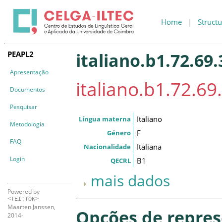
Home
|
Structu
PEAPL2
italiano.b1.72.69
Apresentação
italiano.b1.72.69
Documentos
Pesquisar
Italiano
Língua materna
Metodologia
F
Género
FAQ
Italiana
Nacionalidade
Login
B1
QECRL
mais dados
Powered by
<TEI:TOK>
Maarten Janssen,
Opções de repre
2014-