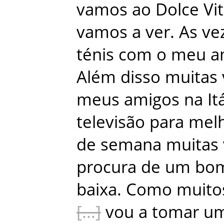
vamos
ao
Dolce Vi
vamos
a
ver
.
As
ve
ténis
com
o
meu
a
Além
disso
muitas
meus
amigos
na
It
televisão
para
melh
de semana
muitas
procura
de
um
bo
baixa
.
Como
muito
vou
a
tomar
u