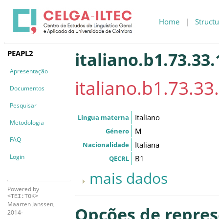
Home
|
Structu
PEAPL2
italiano.b1.73.33.
Apresentação
italiano.b1.73.33.
Documentos
Pesquisar
Italiano
Língua materna
Metodologia
M
Género
FAQ
Italiana
Nacionalidade
Login
B1
QECRL
mais dados
Powered by
<TEI:TOK>
Maarten Janssen,
Opções de repre
2014-