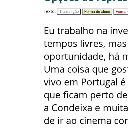
Texto
:
Transcrição
Forma do aluno
Forma c
Eu
trabalho
na
inv
tempos
livres
,
mas
oportunidade
,
há
m
Uma
coisa
que
gos
vivo
em
Portugal
é
que
ficam
perto
de
a
Condeixa
e
muita
de
ir
ao
cinema
co