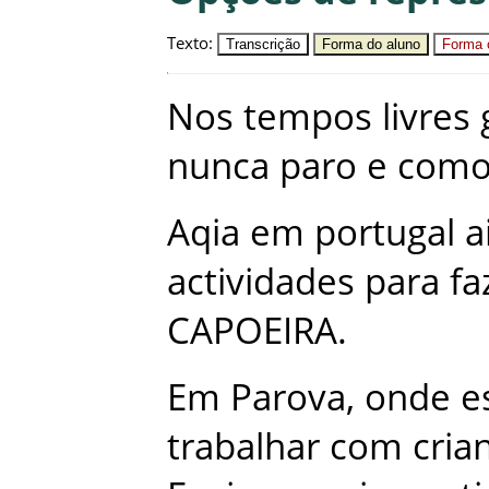
Texto
:
Transcrição
Forma do aluno
Forma c
Nos
tempos
livres
nunca
paro
e
com
Aqia
em
portugal
a
actividades
para
fa
CAPOEIRA
.
Em
Parova
,
onde
e
trabalhar
com
cria