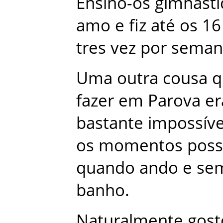
Ensino-os
gimnasti
amo
e
fiz
até
os
16
tres
vez
por
seman
Uma
outra
cousa
q
fazer
em
Parova
er
bastante
impossíve
os
momentos
poss
quando
ando
e
se
banho
.
Naturalmente
gost