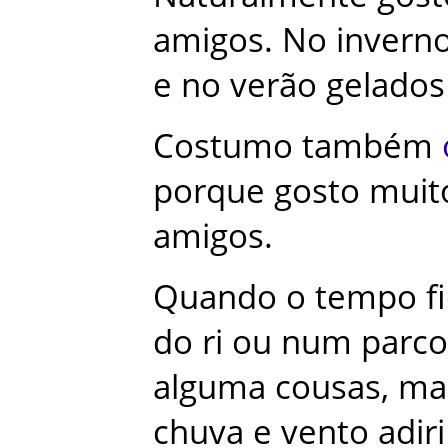
amigos
.
No
invern
e
no
verão
gelados
Costumo
também
porque
gosto
muit
amigos
.
Quando
o
tempo
f
do
ri
ou
num
parco
alguma
cousas
,
ma
chuva
e
vento
adiri