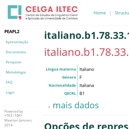
Home
|
Structu
PEAPL2
italiano.b1.78.33.
Apresentação
italiano.b1.78.33.
Documentos
Pesquisar
Italiano
Língua materna
Metodologia
F
Género
FAQ
Italiana
Nacionalidade
Login
B1
QECRL
mais dados
Powered by
<TEI:TOK>
Maarten Janssen,
Opções de repre
2014-