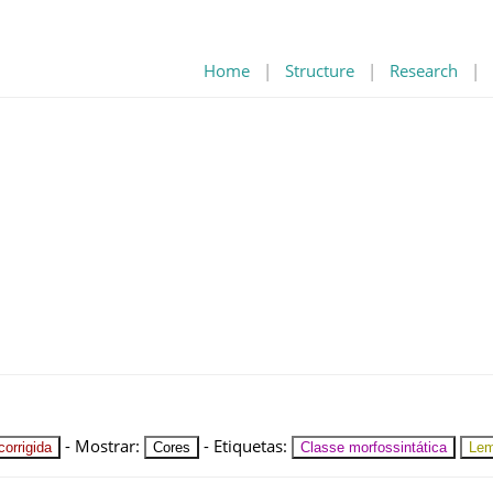
Home
|
Structure
|
Research
|
-
Mostrar
:
-
Etiquetas
:
orrigida
Cores
Classe morfossintática
Le