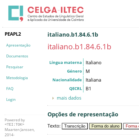
PEAPL2
italiano.b1.84.6.1b
italiano.b1.84.6.1b
Apresentação
Documentos
Italiano
Língua materna
Pesquisar
M
Género
Metodologia
Italiana
Nacionalidade
B1
QECRL
FAQ
mais dados
Login
Opções de representação
Powered by
Texto
:
<TEI:TOK>
Transcrição
Forma do aluno
Forma c
Maarten Janssen,
2014-