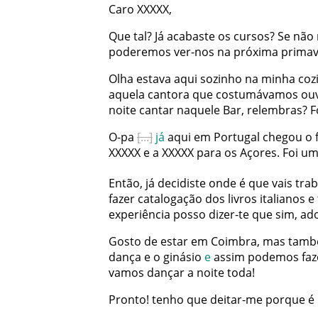
Caro
XXXXX
,
Que
tal
?
Já
acabaste
os
cursos
?
Se
não
poderemos
ver-nos
na
próxima
primav
Olha
estava
aqui
sozinho
na
minha
coz
aquela
cantora
que
costumávamos
ouv
noite
cantar
naquele
Bar
,
relembras
?
F
O-pa
já
aqui
em
Portugal
chegou
o
XXXXX
e
a
XXXXX
para
os
Açores
.
Foi
u
Então
,
já
decidiste
onde
é
que
vais
trab
fazer
catalogação
dos
livros
italianos
e
experiência
posso
dizer-te
que
sim
,
ad
Gosto
de
estar
em
Coimbra
,
mas
tam
dança
e
o
ginásio
e
assim
podemos
faz
vamos
dançar
a
noite
toda
!
Pronto
!
tenho
que
deitar-me
porque
é