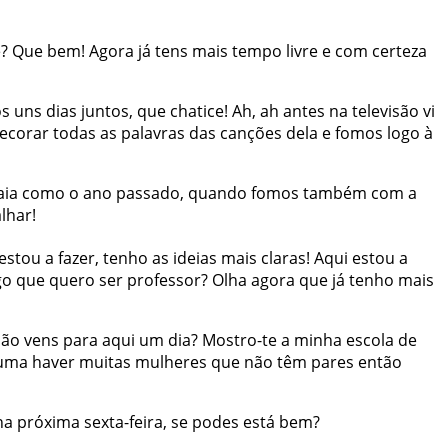
é
?
Que
bem
!
Agora
já
tens
mais
tempo
livre
e
com
certeza
os
uns
dias
juntos
,
que
chatice
!
Ah
,
ah
antes
na
televisão
vi
ecorar
todas
as
palavras
das
canções
dela
e
fomos
logo
à
aia
como
o
ano
passado
,
quando
fomos
também
com
a
alhar
!
estou
a
fazer
,
tenho
as
ideias
mais
claras
!
Aqui
estou
a
go
que
quero
ser
professor
?
Olha
agora
que
já
tenho
mais
não
vens
para
aqui
um
dia
?
Mostro-te
a
minha
escola
de
uma
haver
muitas
mulheres
que
não
têm
pares
então
na
próxima
sexta-feira
,
se
podes
está
bem
?