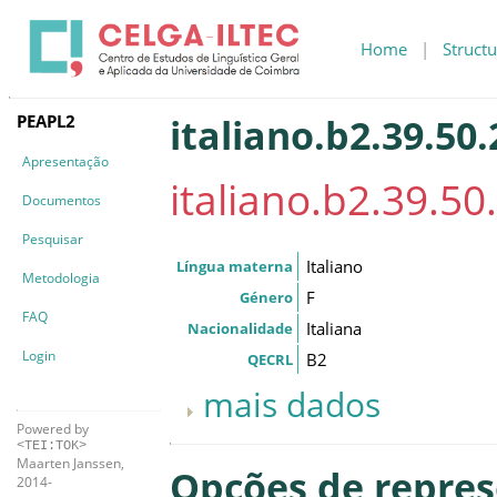
Home
|
Structu
PEAPL2
italiano.b2.39.50.
Apresentação
italiano.b2.39.50.
Documentos
Pesquisar
Italiano
Língua materna
Metodologia
F
Género
FAQ
Italiana
Nacionalidade
Login
B2
QECRL
mais dados
Powered by
<TEI:TOK>
Maarten Janssen,
Opções de repre
2014-