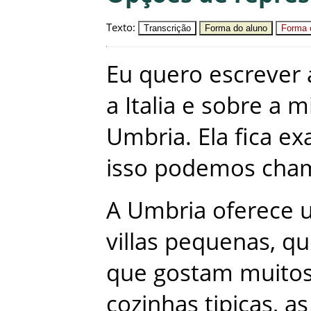
Texto
:
Transcrição
Forma do aluno
Forma c
Eu
quero
escrever
a
Italia
e
sobre
a
m
Umbria
.
Ela
fica
ex
isso
podemos
cham
A
Umbria
oferece
villas
pequenas
,
qu
que
gostam
muito
cozinhas
tipicas
,
as