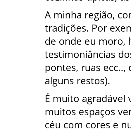
A
minha
região
,
co
tradições
.
Por
exe
de
onde
eu
moro
,
testimoniâncias
do
pontes
,
ruas
ecc
.
.
,
alguns
restos
)
.
É
muito
agradável
muitos
espaços
ve
céu
com
cores
e
n