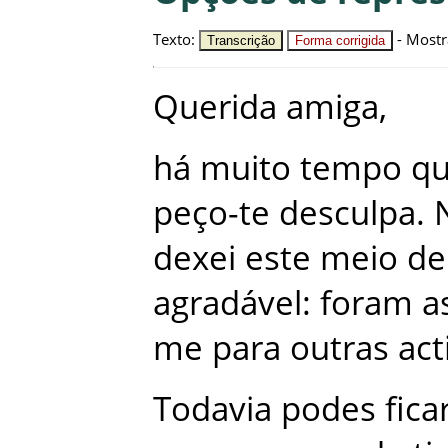
Texto
:
-
Mostr
Transcrição
Forma corrigida
Querida
amiga
,
há
muito
tempo
q
peço-te
desculpa
.
dexei
este
meio
de
agradável
:
foram
a
me
para
outras
act
Todavia
podes
fica