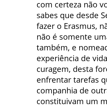
com
certeza
não
v
sabes
que
desde
S
fazer
o
Erasmus
,
n
não
é
somente
um
também
,
e
nomea
experiência
de
vid
curagem
,
desta
for
enfrentar
tarefas
q
companhia
de
outr
constituivam
um
m