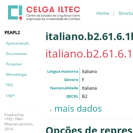
Home
|
Structu
PEAPL2
italiano.b2.61.6.1
Apresentação
italiano.b2.61.6.
Documentos
Pesquisar
Italiano
Língua materna
Metodologia
F
Género
FAQ
Italiana
Nacionalidade
Login
B2
QECRL
mais dados
Powered by
<TEI:TOK>
Maarten Janssen,
Opções de repre
2014-