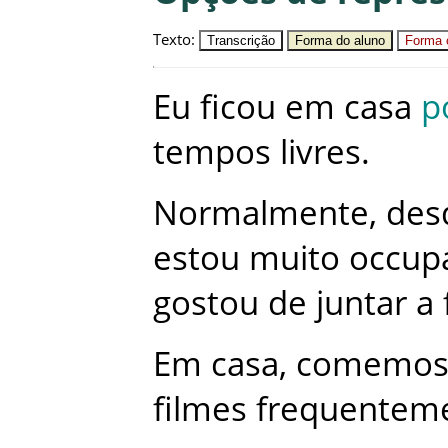
Texto
:
Transcrição
Forma do aluno
Forma c
Eu
ficou
em
casa
p
tempos
livres
.
Normalmente
,
des
estou
muito
occup
gostou
de
juntar
a
Em
casa
,
comemo
filmes
frequentem