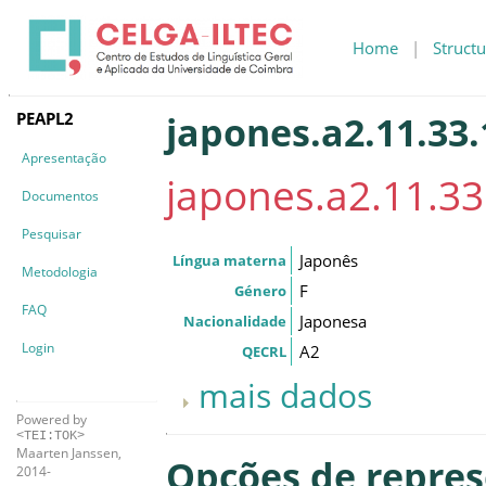
Home
|
Structu
PEAPL2
japones.a2.11.33.
Apresentação
japones.a2.11.33
Documentos
Pesquisar
Japonês
Língua materna
Metodologia
F
Género
FAQ
Japonesa
Nacionalidade
Login
A2
QECRL
mais dados
Powered by
<TEI:TOK>
Maarten Janssen,
Opções de repre
2014-