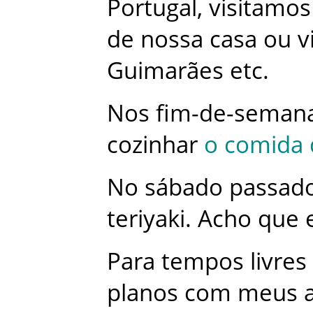
Portugal
,
visitamos
de
nossa
casa
ou
v
Guimarães
etc
.
Nos
fim-de-seman
cozinhar
o
comida
No
sábado
passad
teriyaki
.
Acho
que
Para
tempos
livres
planos
com
meus