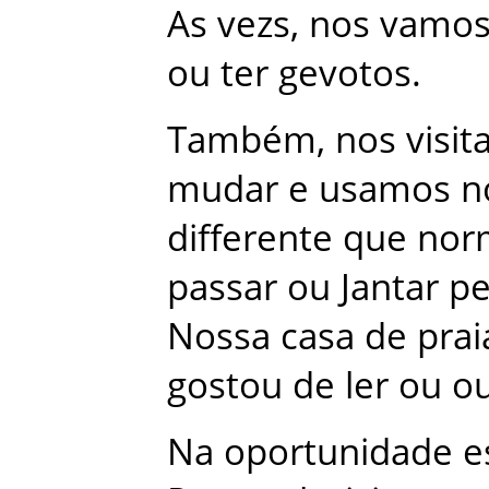
As
vezs
,
nos
vamo
ou
ter
gevotos
.
Também
,
nos
visi
mudar
e
usamos
n
differente
que
nor
passar
ou
Jantar
p
Nossa
casa
de
prai
gostou
de
ler
ou
ou
Na
oportunidade
e