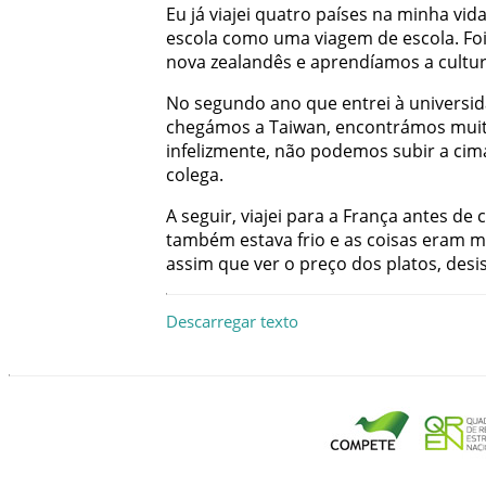
Eu
já
viajei
quatro
países
na
minha
vid
escola
como
uma
viagem
de
escola
.
Fo
nova
zealandês
e
aprendíamos
a
cultu
No
segundo
ano
que
entrei
à
universi
chegámos
a
Taiwan
,
encontrámos
mui
infelizmente
,
não
podemos
subir
a
cim
colega
.
A
seguir
,
viajei
para
a
França
antes
de
também
estava
frio
e
as
coisas
eram
m
assim
que
ver
o
preço
dos
platos
,
desis
Descarregar texto