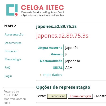
PEAPL2
japones.a2.89.75.3s
japones.a2.89.75.3s
Apresentação
Documentos
Japonês
Língua materna
Pesquisar
F
Género
Metodologia
Japonesa
Nacionalidade
A2+
QECRL
FAQ
mais dados
Login
Opções de representação
Powered by
Texto
:
-
Mostr
<TEI:TOK>
Transcrição
Forma corrigida
Maarten Janssen,
2014-