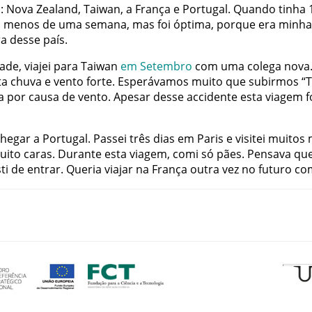
a
:
Nova
Zealand
,
Taiwan
,
a
França
e
Portugal
.
Quando
tinha
i
menos
de
uma
semana
,
mas
foi
óptima
,
porque
era
minha
ra
desse
país
.
dade
,
viajei
para
Taiwan
em
Setembro
com
uma
colega
nova
ta
chuva
e
vento
forte
.
Esperávamos
muito
que
subirmos
“
T
a
por
causa
de
vento
.
Apesar
desse
accidente
esta
viagem
f
chegar
a
Portugal
.
Passei
três
dias
em
Paris
e
visitei
muitos
uito
caras
.
Durante
esta
viagem
,
comi
só
pães
.
Pensava
qu
ti
de
entrar
.
Queria
viajar
na
França
outra
vez
no
futuro
co