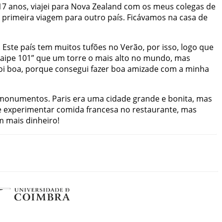
17
anos
,
viajei
para
Nova
Zealand
com
os
meus
colegas
de
primeira
viagem
para
outro
país
.
Ficávamos
na
casa
de
.
Este
país
tem
muitos
tufões
no
Verão
,
por
isso
,
logo
que
aipe
101
”
que
um
torre
o
mais
alto
no
mundo
,
mas
oi
boa
,
porque
consegui
fazer
boa
amizade
com
a
minha
monumentos
.
Paris
era
uma
cidade
grande
e
bonita
,
mas
e
experimentar
comida
francesa
no
restaurante
,
mas
m
mais
dinheiro
!