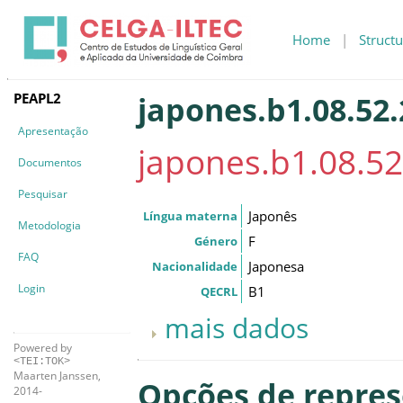
Home
|
Structu
PEAPL2
japones.b1.08.52.
Apresentação
japones.b1.08.52
Documentos
Pesquisar
Japonês
Língua materna
Metodologia
F
Género
FAQ
Japonesa
Nacionalidade
Login
B1
QECRL
mais dados
Powered by
<TEI:TOK>
Maarten Janssen,
Opções de repre
2014-