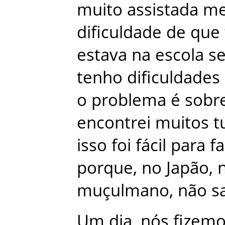
muito
assistada
m
dificuldade
de
que
estava
na
escola
s
tenho
dificuldades
o
problema
é
sobr
encontrei
muitos
t
isso
foi
fácil
para
f
porque
,
no
Japão
,
muçulmano
,
não
s
Um
dia
,
nós
fizem