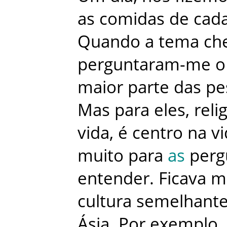
as
comidas
de
cad
Quando
a
tema
ch
perguntaram-me
o
maior
parte
das
pe
Mas
para
eles
,
reli
vida
,
é
centro
na
v
muito
para
as
perg
entender
.
Ficava
m
cultura
semelhant
Ásia
.
Por
exemplo
,