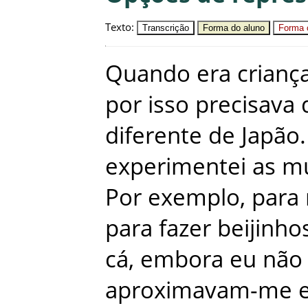
Texto
:
Transcrição
Forma do aluno
Forma c
Quando
era
crianç
por
isso
precisava
diferente
de
Japão
.
experimentei
as
mu
Por
exemplo
,
para
para
fazer
beijinho
cá
,
embora
eu
não
aproximavam-me