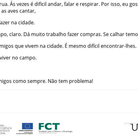
rua
.
Ás
vezes
é
dificil
andar
,
falar
e
respirar
.
Por
isso
,
eu
gos
as
aves
cantar
,
fazer
na
cidade
.
mpo
,
claro
.
Dá
muito
trabalho
fazer
compras
.
Se
calhar
temo
migos
que
vivem
na
cidade
.
É
mesmo
difícil
encontrar-lhes
.
viver
no
campo
.
migos
como
sempre
.
Não
tem
problema
!