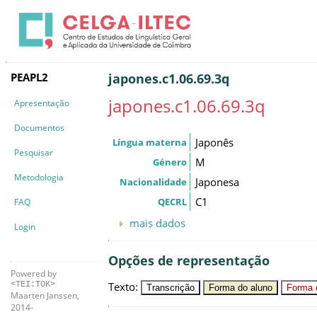
PEAPL2
japones.c1.06.69.3q
japones.c1.06.69.3q
Apresentação
Documentos
Japonês
Língua materna
Pesquisar
M
Género
Metodologia
Japonesa
Nacionalidade
C1
QECRL
FAQ
mais dados
Login
Opções de representação
Powered by
Texto
:
<TEI:TOK>
Transcrição
Forma do aluno
Forma c
Maarten Janssen,
2014-