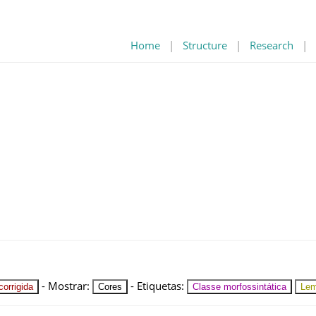
Home
|
Structure
|
Research
|
-
Mostrar
:
-
Etiquetas
:
orrigida
Cores
Classe morfossintática
Le