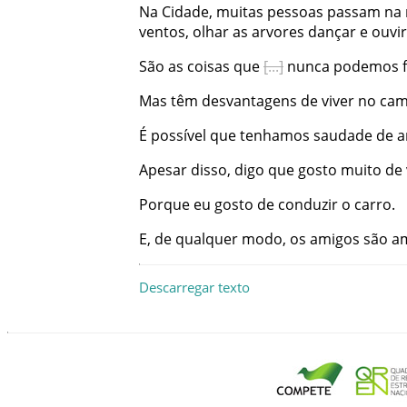
Na
Cidade
,
muitas
pessoas
passam
na
ventos
,
olhar
as
arvores
dançar
e
ouvir
São
as
coisas
que
nunca
podemos
Mas
têm
desvantagens
de
viver
no
ca
É
possível
que
tenhamos
saudade
de
a
Apesar
disso
,
digo
que
gosto
muito
de
Porque
eu
gosto
de
conduzir
o
carro
.
E
,
de
qualquer
modo
,
os
amigos
são
a
Descarregar texto