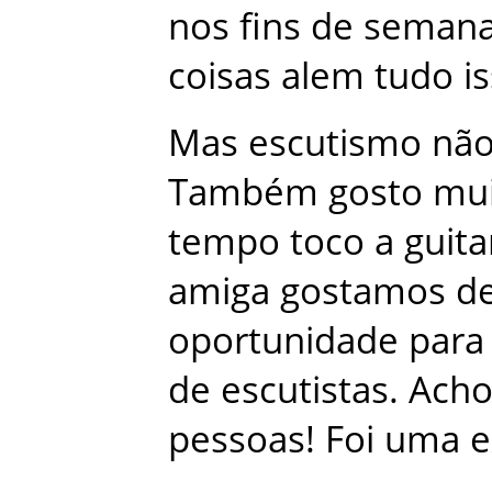
nos
fins de seman
coisas
alem
tudo
i
Mas
escutismo
nã
Também
gosto
mu
tempo
toco
a
guita
amiga
gostamos
d
oportunidade
para
de
escutistas
.
Ach
pessoas
!
Foi
uma
e