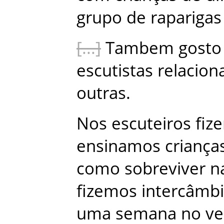
grupo
de
raparigas
Tambem
gosto
escutistas
relacion
outras
.
Nos
escuteiros
fiz
ensinamos
criança
como
sobreviver
n
fizemos
intercâmb
uma
semana
no
ve