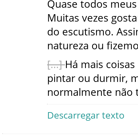
Quase
todos
meus
Muitas
vezes
gost
do
escutismo
.
Ass
natureza
ou
fizem
Há
mais
coisas
pintar
ou
durmir
,
m
normalmente
não
Descarregar texto