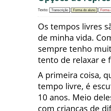
Texto
:
Transcrição
Forma do aluno
Forma c
Os
tempos
livres
s
de
minha
vida
.
Co
sempre
tenho
mui
tento
de
relaxar
e
A
primeira
coisa
,
q
tempo
livre
,
é
escu
10
anos
.
Meio
dele
com
crianças
de
di