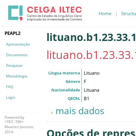
Home
|
Structu
PEAPL2
lituano.b1.23.33.1
Apresentação
lituano.b1.23.33.
Documentos
Pesquisar
Lituano
Língua materna
Metodologia
F
Género
FAQ
Lituana
Nacionalidade
Login
B1
QECRL
mais dados
Powered by
<TEI:TOK>
Maarten Janssen,
Opções de repre
2014-