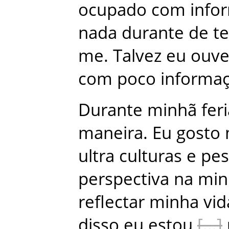
ocupado
com
info
nada
durante
de
t
me
.
Talvez
eu
ouv
com
poco
informa
Durante
minhã
fer
maneira
.
Eu
gosto
ultra
culturas
e
pes
perspectiva
na
min
reflectar
minha
vid
disso
eu
estou