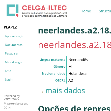
Home
|
Structu
PEAPL2
neerlandes.a2.18.
Apresentação
neerlandes.a2.18
Documentos
Pesquisar
Neerlandês
Língua materna
Metodologia
M
Género
FAQ
Holandesa
Nacionalidade
Login
A2
QECRL
mais dados
Powered by
<TEI:TOK>
Maarten Janssen,
Opções de repre
2014-