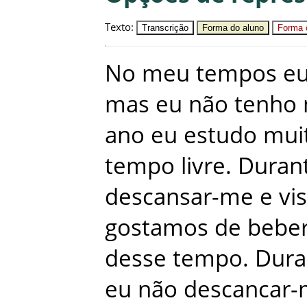
Texto
:
Transcrição
Forma do aluno
Forma c
No
meu
tempos
e
mas
eu
não
tenho
ano
eu
estudo
mui
tempo
livre
.
Duran
descansar-me
e
vis
gostamos
de
bebe
desse
tempo
.
Dura
eu
não
descancar