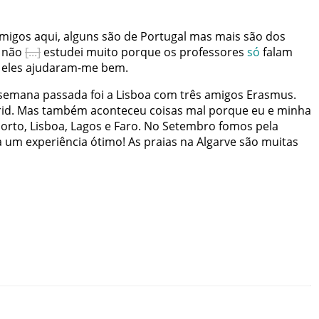
migos
aqui
,
alguns
são
de
Portugal
mas
mais
são
dos
não
estudei
muito
porque
os
professores
só
falam
eles
ajudaram-me
bem
.
-semana
passada
foi
a
Lisboa
com
três
amigos
Erasmus
.
id
.
Mas
também
aconteceu
coisas
mal
porque
eu
e
minha
orto
,
Lisboa
,
Lagos
e
Faro
.
No
Setembro
fomos
pela
a
um
experiência
ótimo
!
As
praias
na
Algarve
são
muitas