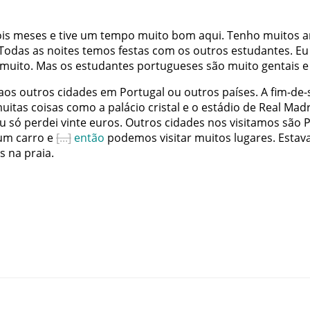
is
meses
e
tive
um
tempo
muito
bom
aqui
.
Tenho
muitos
a
Todas
as
noites
temos
festas
com
os
outros
estudantes
.
Eu
muito
.
Mas
os
estudantes
portugueses
são
muito
gentais
e
aos
outros
cidades
em
Portugal
ou
outros
países
.
A
fim-de
uitas
coisas
como
a
palácio
cristal
e
o
estádio
de
Real
Madr
u
só
perdei
vinte
euros
.
Outros
cidades
nos
visitamos
são
P
um
carro
e
então
podemos
visitar
muitos
lugares
.
Estav
s
na
praia
.