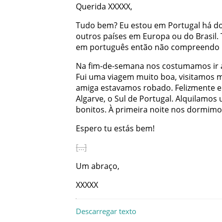
Querida
XXXXX
,
Tudo
bem
?
Eu
estou
em
Portugal
há
do
outros
países
em
Europa
ou
do
Brasil
.
em
português
então
não
compreendo
Na
fim-de-semana
nos
costumamos
ir
Fui
uma
viagem
muito
boa
,
visitamos
m
amiga
estavamos
robado
.
Felizmente
e
Algarve
,
o
Sul
de
Portugal
.
Alquilamos
bonitos
.
À
primeira
noite
nos
dormimo
Espero
tu
estás
bem
!
Um
abraço
,
XXXXX
Descarregar texto