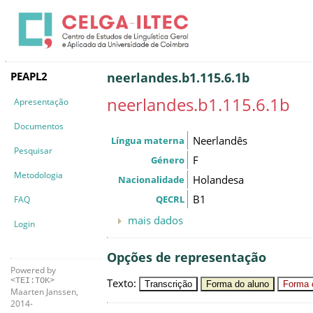
PEAPL2
neerlandes.b1.115.6.1b
neerlandes.b1.115.6.1b
Apresentação
Documentos
Neerlandês
Língua materna
Pesquisar
F
Género
Metodologia
Holandesa
Nacionalidade
B1
QECRL
FAQ
mais dados
Login
Opções de representação
Powered by
Texto
:
<TEI:TOK>
Transcrição
Forma do aluno
Forma c
Maarten Janssen,
2014-