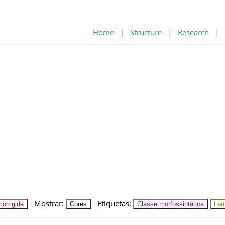
Home
|
Structure
|
Research
|
-
Mostrar
:
-
Etiquetas
:
orrigida
Cores
Classe morfossintática
Le