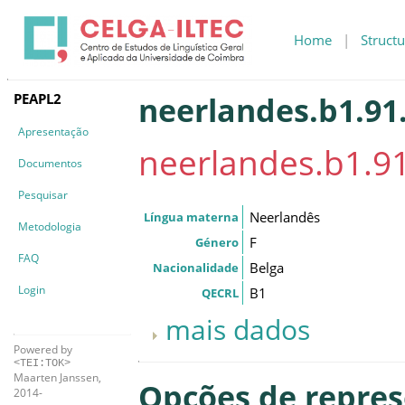
Home
|
Structu
PEAPL2
neerlandes.b1.91.
Apresentação
neerlandes.b1.91
Documentos
Pesquisar
Neerlandês
Língua materna
Metodologia
F
Género
FAQ
Belga
Nacionalidade
Login
B1
QECRL
mais dados
Powered by
<TEI:TOK>
Maarten Janssen,
Opções de repre
2014-