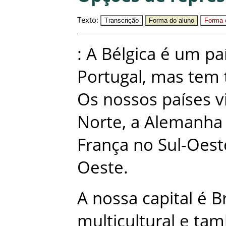
Texto
:
Transcrição
Forma do aluno
Forma c
:
A
Bélgica
é
um
pa
Portugal
,
mas
tem
Os
nossos
países
v
Norte
,
a
Alemanha
França
no
Sul-Oest
Oeste
.
A
nossa
capital
é
B
multicultural
e
ta