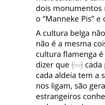
dois
monumentos
o
“Manneke
Pis”
e
A
cultura
belga
nã
não
é
a
mesma
coi
cultura
flamenga
é
dizer
que
cada
cada
aldeia
tem
a
nos
ligam
,
são
ger
estrangeiros
conh