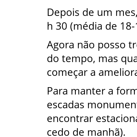
Depois
de
um
mes
h
30
(
média
de
18-
Agora
não
posso
t
do
tempo
,
mas
qu
começar
a
amelior
Para
manter
a
for
escadas
monument
encontrar
estacio
cedo
de
manhã
)
.