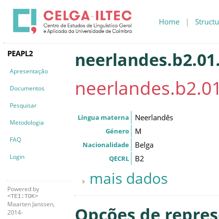
Home
|
Structu
PEAPL2
neerlandes.b2.01.
Apresentação
neerlandes.b2.01
Documentos
Pesquisar
Neerlandês
Língua materna
Metodologia
M
Género
FAQ
Belga
Nacionalidade
Login
B2
QECRL
mais dados
Powered by
<TEI:TOK>
Maarten Janssen,
Opções de repre
2014-