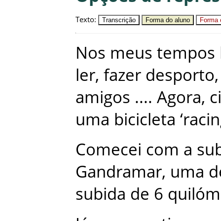
Texto
:
Transcrição
Forma do aluno
Forma c
Nos
meus
tempos
ler
,
fazer
desporto
,
amigos
...
.
Agora
,
c
uma
bicicleta
‘
raci
Comecei
com
a
su
Gandramar
,
uma
d
subida
de
6
quilóm