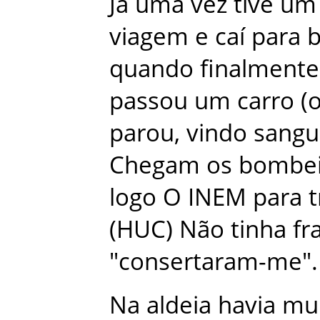
Já
uma
vez
tive
um
viagem
e
caí
para
b
quando
finalmente
passou
um
carro
(
parou
,
vindo
sangu
Chegam
os
bombei
logo
O
INEM
para
(
HUC
)
Não
tinha
fr
"
consertaram-me
"
.
Na
aldeia
havia
mu