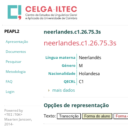
PEAPL2
neerlandes.c1.26.75.3s
neerlandes.c1.26.75.3s
Apresentação
Documentos
Neerlandês
Língua materna
Pesquisar
M
Género
Metodologia
Holandesa
Nacionalidade
C1
QECRL
FAQ
mais dados
Login
Opções de representação
Powered by
Texto
:
<TEI:TOK>
Transcrição
Forma do aluno
Forma c
Maarten Janssen,
2014-