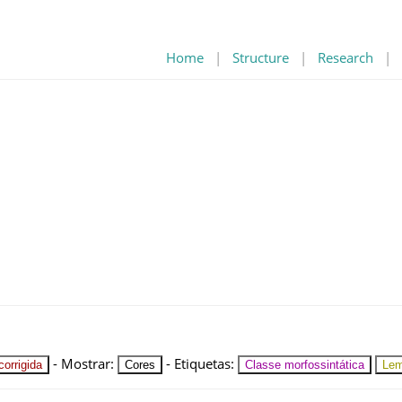
Home
|
Structure
|
Research
|
-
Mostrar
:
-
Etiquetas
:
orrigida
Cores
Classe morfossintática
Le