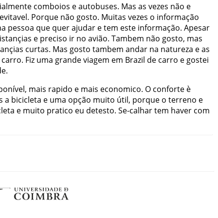
ialmente
comboios
e
autobuses
.
Mas
as
vezes
não
e
evitavel
.
Porque
não
gosto
.
Muitas
vezes
o
informação
ma
pessoa
que
quer
ajudar
e
tem
este
informação
.
Apesar
istançias
e
preciso
ir
no
avião
.
Tambem
não
gosto
,
mas
tançias
curtas
.
Mas
gosto
tambem
andar
na
natureza
e
as
carro
.
Fiz
uma
grande
viagem
em
Brazil
de
carro
e
gostei
de
.
ponível
,
mais
rapido
e
mais
economico
.
O
conforte
è
s
a
bicicleta
e
uma
opção
muito
útil
,
porque
o
terreno
e
cleta
e
muito
pratico
eu
detesto
.
Se-calhar
tem
haver
com