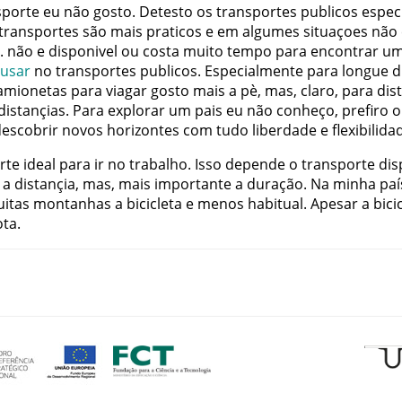
sporte
eu
não
gosto
.
Detesto
os
transportes
publicos
espec
transportes
são
mais
praticos
e
em
algumes
situaçoes
não
.
não
e
disponivel
ou
costa
muito
tempo
para
encontrar
u
usar
no
transportes
publicos
.
Especialmente
para
longue
d
amionetas
para
viagar
gosto
mais
a
pè
,
mas
,
claro
,
para
dis
distançias
.
Para
explorar
um
pais
eu
não
conheço
,
prefiro
o
descobrir
novos
horizontes
com
tudo
liberdade
e
flexibilida
rte
ideal
para
ir
no
trabalho
.
Isso
depende
o
transporte
dis
a
distançia
,
mas
,
mais
importante
a
duração
.
Na
minha
paí
itas
montanhas
a
bicicleta
e
menos
habitual
.
Apesar
a
bici
ta
.