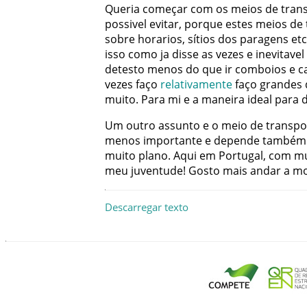
Queria
começar
com
os
meios
de
tran
possivel
evitar
,
porque
estes
meios
de
sobre
horarios
,
sítios
dos
paragens
etc
isso
como
ja
disse
as
vezes
e
inevitavel
detesto
menos
do
que
ir
comboios
e
c
vezes
faço
relativamente
faço
grandes
muito
.
Para
mi
e
a
maneira
ideal
para
Um
outro
assunto
e
o
meio
de
transpo
menos
importante
e
depende
também
muito
plano
.
Aqui
em
Portugal
,
com
mu
meu
juventude
!
Gosto
mais
andar
a
mo
Descarregar texto