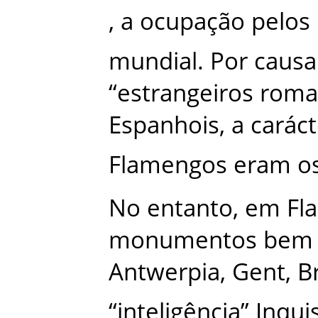
,
a
ocupação
pelos
mundial
.
Por
causa
“
estrangeiros
roma
Espanhois
,
a
caráct
Flamengos
eram
o
No
entanto
,
em
Fl
monumentos
bem
Antwerpia
,
Gent
,
B
“
inteligência
”
Inqui