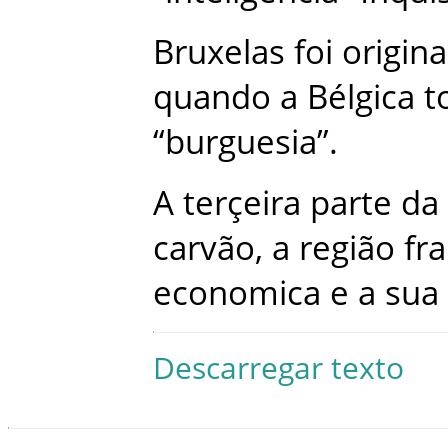
Bruxelas
foi
origin
quando
a
Bélgica
t
“
burguesia
”
.
A
terçeira
parte
da
carvão
,
a
região
fr
economica
e
a
sua
Descarregar texto