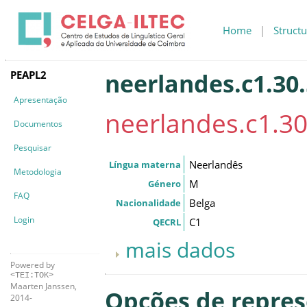
Home
|
Structu
PEAPL2
neerlandes.c1.30.
Apresentação
neerlandes.c1.30
Documentos
Pesquisar
Neerlandês
Língua materna
Metodologia
M
Género
FAQ
Belga
Nacionalidade
Login
C1
QECRL
mais dados
Powered by
<TEI:TOK>
Maarten Janssen,
Opções de repre
2014-