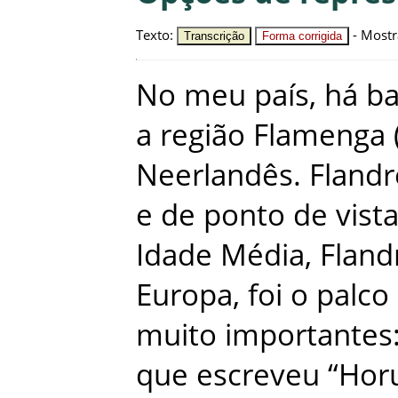
Texto
:
-
Mostr
Transcrição
Forma corrigida
No
meu
país
,
há
ba
a
região
Flamenga
Neerlandês
.
Flandr
e
de
ponto
de
vist
Idade
Média
,
Fland
Europa
,
foi
o
palco
muito
importantes
que
escreveu
“
Hor