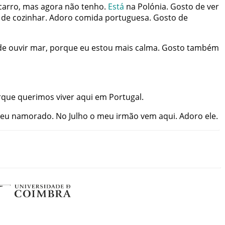
carro
,
mas
agora
não
tenho
.
Está
na
Polónia
.
Gosto
de
ver
de
cozinhar
.
Adoro
comida
portuguesa
.
Gosto
de
de
ouvir
mar
,
porque
eu
estou
mais
calma
.
Gosto
também
rque
querimos
viver
aqui
em
Portugal
.
eu
namorado
.
No
Julho
o
meu
irmão
vem
aqui
.
Adoro
ele
.