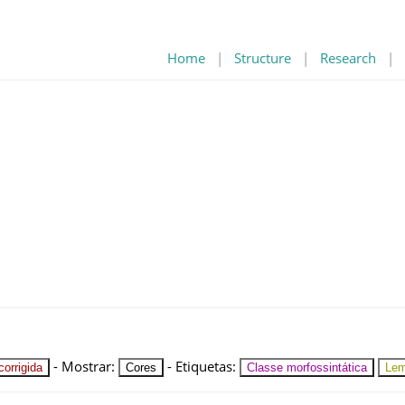
Home
|
Structure
|
Research
|
-
Mostrar
:
-
Etiquetas
:
orrigida
Cores
Classe morfossintática
Le