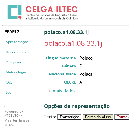
PEAPL2
polaco.a1.08.33.1j
polaco.a1.08.33.1j
Apresentação
Documentos
Polaco
Língua materna
Pesquisar
F
Género
Metodologia
Polaca
Nacionalidade
A1
QECRL
FAQ
mais dados
Login
Opções de representação
Powered by
Texto
:
<TEI:TOK>
Transcrição
Forma do aluno
Forma c
Maarten Janssen,
2014-