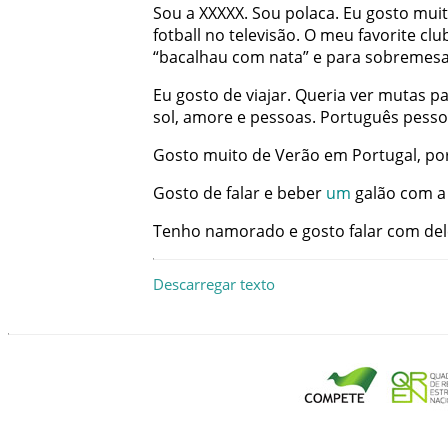
Sou
a
XXXXX
.
Sou
polaca
.
Eu
gosto
mui
fotball
no
televisão
.
O
meu
favorite
clu
“
bacalhau
com
nata
”
e
para
sobremes
Eu
gosto
de
viajar
.
Queria
ver
mutas
pa
sol
,
amore
e
pessoas
.
Português
pesso
Gosto
muito
de
Verão
em
Portugal
,
po
Gosto
de
falar
e
beber
um
galão
com
a
Tenho
namorado
e
gosto
falar
com
del
Descarregar texto