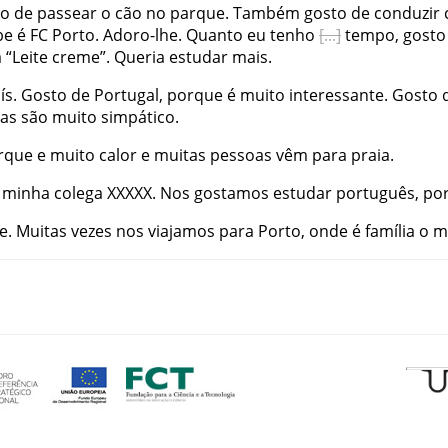
to
de
passear
o
cão
no
parque
.
Também
gosto
de
conduzir
be
é
FC
Porto
.
Adoro-lhe
.
Quanto
eu
tenho
tempo
,
gosto
a
“
Leite
creme
”
.
Queria
estudar
mais
.
ís
.
Gosto
de
Portugal
,
porque
é
muito
interessante
.
Gosto
as
são
muito
simpático
.
rque
e
muito
calor
e
muitas
pessoas
vêm
para
praia
.
minha
colega
XXXXX
.
Nos
gostamos
estudar
português
,
po
e
.
Muitas
vezes
nos
viajamos
para
Porto
,
onde
é
família
o
m