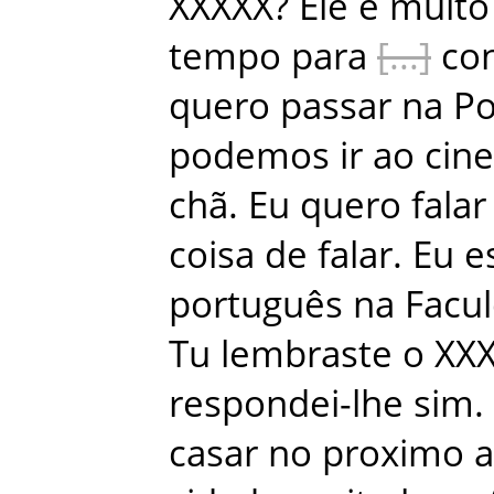
XXXXX
?
Ele
é
muito
tempo
para
con
quero
passar
na
Po
podemos
ir
ao
cin
chã
.
Eu
quero
falar
coisa
de
falar
.
Eu
e
português
na
Facu
Tu
lembraste
o
XX
respondei-lhe
sim
.
casar
no
proximo