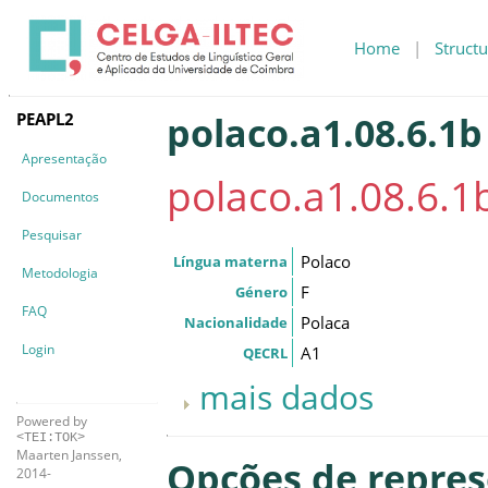
Home
|
Structu
PEAPL2
polaco.a1.08.6.1b
Apresentação
polaco.a1.08.6.1
Documentos
Pesquisar
Polaco
Língua materna
Metodologia
F
Género
FAQ
Polaca
Nacionalidade
Login
A1
QECRL
mais dados
Powered by
<TEI:TOK>
Maarten Janssen,
Opções de repre
2014-