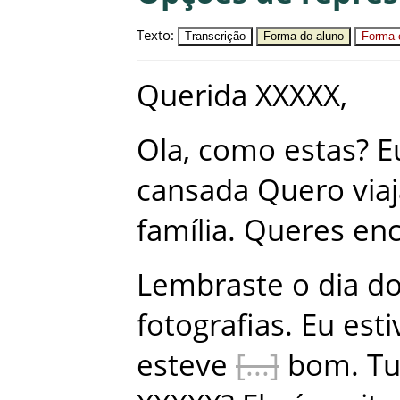
Texto
:
Transcrição
Forma do aluno
Forma c
Querida
XXXXX
,
Ola
,
como
estas
?
E
cansada
Quero
via
família
.
Queres
enc
Lembraste
o
dia
d
fotografias
.
Eu
esti
esteve
bom
.
T