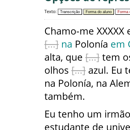
Texto
:
Transcrição
Forma do aluno
Forma c
Chamo-me
XXXXX
na
Polonía
em
alta
,
que
tem
o
olhos
azul
.
Eu
na
Polonía
,
na
Ale
também
.
Eu
tenho
um
irmã
estudante
de
univ