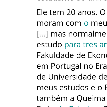
Ele
tem
20
anos
.
O
moram
com
o
me
mas
normalme
estudo
para
tres
a
Fakuldade de Eko
em
Portugal
no
Er
de
Universidade d
meus
estudos
e
o
também
a
Queima 