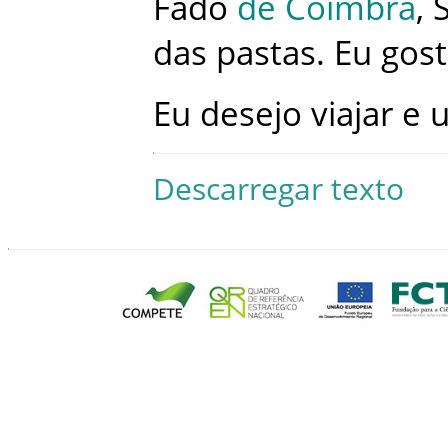
Fado
de
Coimbra
,
das
pastas
.
Eu
gos
Eu
desejo
viajar
e
Descarregar texto