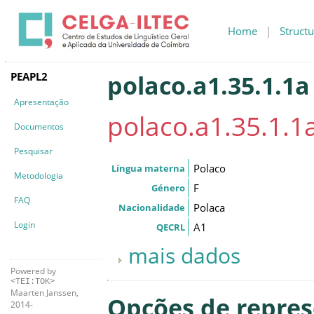
Home
|
Structu
PEAPL2
polaco.a1.35.1.1a
Apresentação
polaco.a1.35.1.1
Documentos
Pesquisar
Polaco
Língua materna
Metodologia
F
Género
FAQ
Polaca
Nacionalidade
Login
A1
QECRL
mais dados
Powered by
<TEI:TOK>
Maarten Janssen,
Opções de repre
2014-