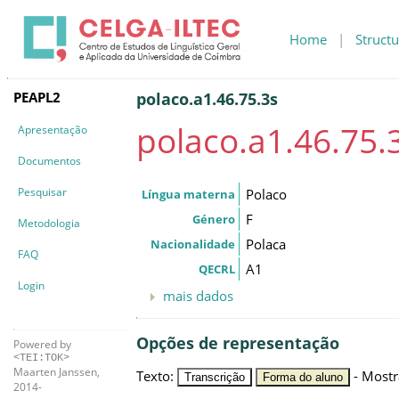
Home
|
Structu
PEAPL2
polaco.a1.46.75.3s
polaco.a1.46.75.
Apresentação
Documentos
Pesquisar
Polaco
Língua materna
F
Género
Metodologia
Polaca
Nacionalidade
FAQ
A1
QECRL
Login
mais dados
Opções de representação
Powered by
<TEI:TOK>
Maarten Janssen,
Texto
:
-
Mostr
Transcrição
Forma do aluno
2014-