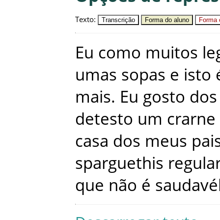
Texto
:
Transcrição
Forma do aluno
Forma c
Eu
como
muitos
l
umas
sopas
e
isto
mais
.
Eu
gosto
dos
detesto
um
crarne
casa
dos
meus
pai
sparguethis
regula
que
não
é
saudavé