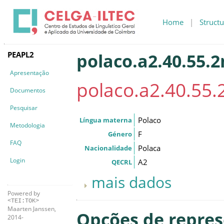
Home
|
Structu
PEAPL2
polaco.a2.40.55.
Apresentação
polaco.a2.40.55
Documentos
Pesquisar
Polaco
Língua materna
Metodologia
F
Género
FAQ
Polaca
Nacionalidade
Login
A2
QECRL
mais dados
Powered by
<TEI:TOK>
Maarten Janssen,
Opções de repre
2014-