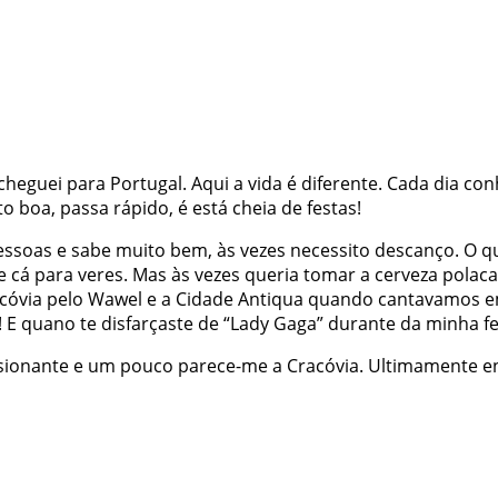
cheguei
para
Portugal
.
Aqui
a
vida
é
diferente
.
Cada
dia
con
to
boa
,
passa
rápido
,
é
está
cheia
de
festas
!
essoas
e
sabe
muito
bem
,
às
vezes
necessito
descanço
.
O
q
e
cá
para
veres
.
Mas
às
vezes
queria
tomar
a
cerveza
polaca
cóvia
pelo
Wawel
e
a
Cidade
Antiqua
quando
cantavamos
e
!
E
quano
te
disfarçaste
de
“Lady
Gaga”
durante
da
minha
f
sionante
e
um
pouco
parece-me
a
Cracóvia
.
Ultimamente
e