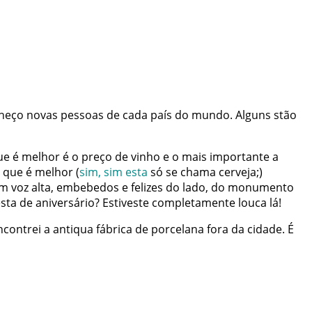
heço
novas
pessoas
de
cada
país
do
mundo
.
Alguns
stão
ue
é
melhor
é
o
preço
de
vinho
e
o
mais
importante
a
que
é
melhor
(
sim
,
sim
esta
só
se
chama
cerveja
;
)
m
voz
alta
,
embebedos
e
felizes
do
lado
,
do
monumento
esta
de
aniversário
?
Estiveste
completamente
louca
lá
!
ncontrei
a
antiqua
fábrica
de
porcelana
fora
da
cidade
.
É