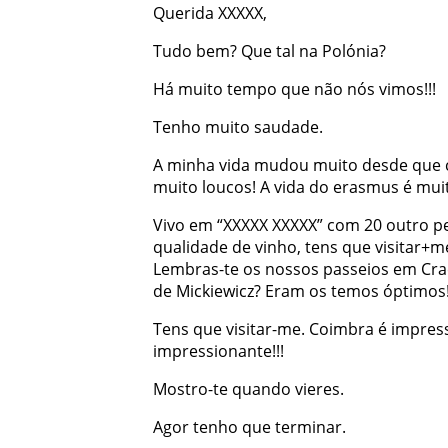
Querida
XXXXX
,
Tudo
bem
?
Que
tal
na
Polónia
?
Há
muito
tempo
que
não
nós
vimos
!
!
!
Tenho
muito
saudade
.
A
minha
vida
mudou
muito
desde
que
muito
loucos
!
A
vida
do
erasmus
é
mui
Vivo
em
“XXXXX
XXXXX”
com
20
outro
p
qualidade
de
vinho
,
tens
que
visitar+m
Lembras-te
os
nossos
passeios
em
Cra
de
Mickiewicz
?
Eram
os
temos
óptimos
Tens
que
visitar-me
.
Coimbra
é
impres
impressionante
!
!
!
Mostro-te
quando
vieres
.
Agor
tenho
que
terminar
.