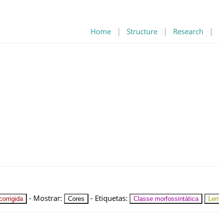
Home
|
Structure
|
Research
|
-
Mostrar
:
-
Etiquetas
:
orrigida
Cores
Classe morfossintática
Le