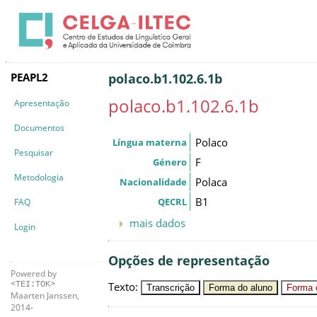
PEAPL2
polaco.b1.102.6.1b
polaco.b1.102.6.1b
Apresentação
Documentos
Polaco
Língua materna
Pesquisar
F
Género
Metodologia
Polaca
Nacionalidade
B1
QECRL
FAQ
mais dados
Login
Opções de representação
Powered by
Texto
:
<TEI:TOK>
Transcrição
Forma do aluno
Forma c
Maarten Janssen,
2014-