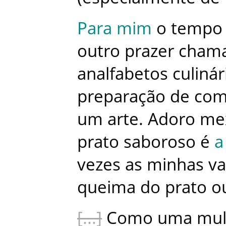
Para
mim
o
tempo
outro
prazer
chama
analfabetos
culinár
preparação
de
com
um
arte
.
Adoro
me
prato
saboroso
é
a
vezes
as
minhas
va
queima
do
prato
o
Como
uma
mul