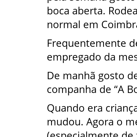
boca
aberta
.
Rode
normal
em
Coimbr
Frequentemente
d
empregado
da
me
De
manhã
gosto
d
companha
de
“A
Bo
Quando
era
crianç
mudou
.
Agora
o
me
(
especialmente
de