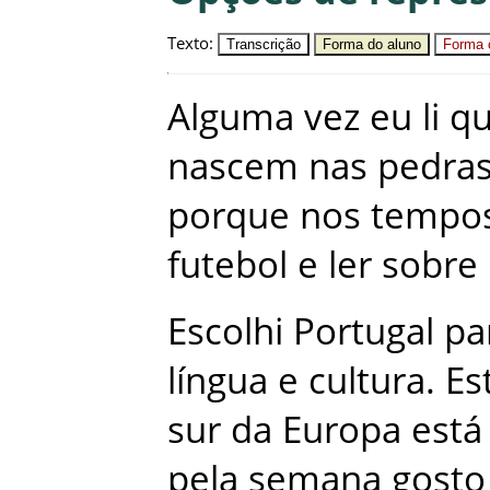
Texto
:
Transcrição
Forma do aluno
Forma c
Alguma
vez
eu
li
q
nascem
nas
pedra
porque
nos
tempo
futebol
e
ler
sobre
Escolhi
Portugal
pa
língua
e
cultura
.
Es
sur
da
Europa
está
pela
semana
gosto