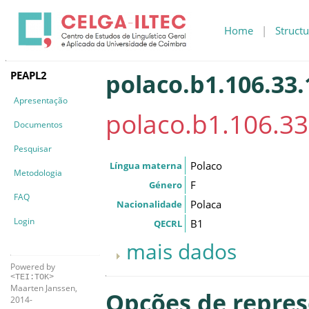
Home
|
Structu
PEAPL2
polaco.b1.106.33.
Apresentação
polaco.b1.106.33
Documentos
Pesquisar
Polaco
Língua materna
Metodologia
F
Género
FAQ
Polaca
Nacionalidade
Login
B1
QECRL
mais dados
Powered by
<TEI:TOK>
Maarten Janssen,
Opções de repre
2014-